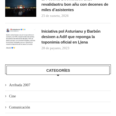
revalidaotru bon añu con decenes de
miles d’asistentes
25 de xunetu, 2026
Iniciativa pol Asturianu y Barbón
desixen a Adif que reponga la
toponimia oficial en Ḷḷena
28 de payares, 2023
CATEGORÍES
Arribada 2007
Cine
Comunicación