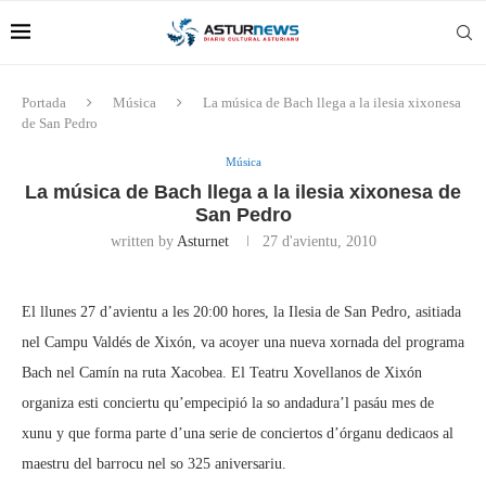
Portada
Música
La música de Bach llega a la ilesia xixonesa
de San Pedro
Música
La música de Bach llega a la ilesia xixonesa de
San Pedro
written by
Asturnet
27 d'avientu, 2010
El llunes 27 d’avientu a les 20:00 hores, la Ilesia de San Pedro, asitiada
nel Campu Valdés de Xixón, va acoyer una nueva xornada del programa
Bach nel Camín na ruta Xacobea. El Teatru Xovellanos de Xixón
organiza esti conciertu qu’empecipió la so andadura’l pasáu mes de
xunu y que forma parte d’una serie de conciertos d’órganu dedicaos al
maestru del barrocu nel so 325 aniversariu.