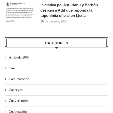
Iniciativa pol Asturianu y Barbón
desixen a Adif que reponga la
toponimia oficial en Ḷḷena
28 de payares, 2023
CATEGORÍES
Arribada 2007
Cine
Comunicación
Conceyos
Convocatories
Cooperación