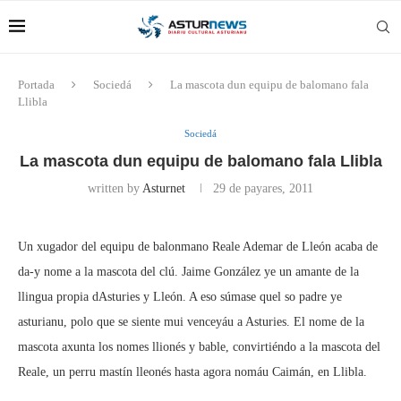
Portada
Sociedá
La mascota dun equipu de balomano fala
Llibla
Sociedá
La mascota dun equipu de balomano fala Llibla
written by
Asturnet
29 de payares, 2011
Un xugador del equipu de balonmano Reale Ademar de Lleón acaba de
da-y nome a la mascota del clú. Jaime González ye un amante de la
llingua propia dAsturies y Lleón. A eso súmase quel so padre ye
asturianu, polo que se siente mui venceyáu a Asturies. El nome de la
mascota axunta los nomes llionés y bable, convirtiéndo a la mascota del
Reale, un perru mastín lleonés hasta agora nomáu Caimán, en Llibla.