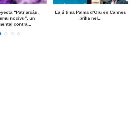
oyecta “Patriarcáu,
La última Palma d’Oru en Cannes
ismu nocivu”, un
brilla nel...
ental contra...