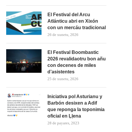
El Festival del Arcu
Atlánticu abri en Xixón
con un mercáu tradicional
26 de xunetu, 2026
El Festival Boombastic
2026 revalidaotru bon añu
con decenes de miles
d’asistentes
25 de xunetu, 2026
Iniciativa pol Asturianu y
Barbón desixen a Adif
que reponga la toponimia
oficial en Ḷḷena
28 de payares, 2023