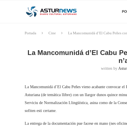
PO
Portada
Cine
La Mancomunidá d’El Cabu Peñes convo
La Mancomunidá d’El Cabu Peñ
n’
written by
Astur
La Mancomunidá d’El Cabu Peñes vieno acabante convocar el II 
Asturiana (de temática llibre) con un llargor dunos quince mi
Serviciu de Normalización Llingüística, asina como de la Cons
sofiten esti certame.
La entrega de la documentación pue facese en mano (nes oficine