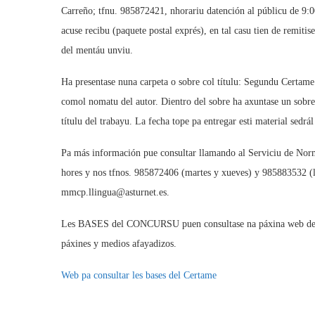
Carreño; tfnu. 985872421, nhorariu datención al públicu de 9:0
acuse recibu (paquete postal exprés), en tal casu tien de remitis
del mentáu unviu.
Ha presentase nuna carpeta o sobre col títulu: Segundu Certam
comol nomatu del autor. Dientro del sobre ha axuntase un sobre
títulu del trabayu. La fecha tope pa entregar esti material sedrá
Pa más información pue consultar llamando al Serviciu de Norm
hores y nos tfnos. 985872406 (martes y xueves) y 985883532 (llu
mmcp.llingua@asturnet.es.
Les BASES del CONCURSU puen consultase na páxina web de l
páxines y medios afayadizos.
Web pa consultar les bases del Certame