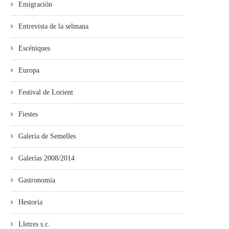
Emigración
Empiecen les proyecciones pa
La Pola acueye la proyecció
Entrevista de la selmana
escolares de la Selmana...
“Ente les...
Escéniques
Europa
Festival de Lorient
Fiestes
Galería de Semelles
Galerías 2008/2014
Gastronomía
Hestoria
Lletres s.c.