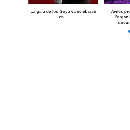
ocumental
La gala de los Goya va celebrase
Avilés pr
íficu...
en...
l’organ
docum