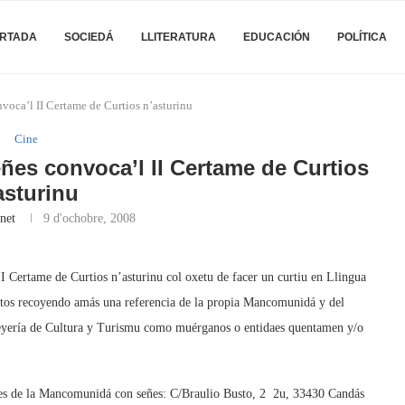
RTADA
SOCIEDÁ
LLITERATURA
EDUCACIÓN
POLÍTICA
ca’l II Certame de Curtios n’asturinu
Cine
es convoca’l II Certame de Curtios
asturinu
net
9 d'ochobre, 2008
Certame de Curtios n’asturinu col oxetu de facer un curtiu en Llingua
nutos recoyendo amás una referencia de la propia Mancomunidá y del
eyería de Cultura y Turismu como muérganos o entidaes quentamen y/o
s de la Mancomunidá con señes: C/Braulio Busto, 2  2u, 33430 Candás 