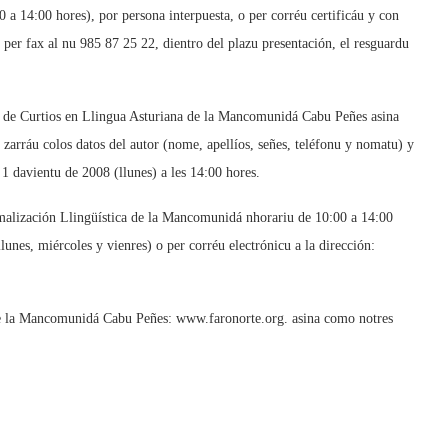
0 a 14:00 hores), por persona interpuesta, o per corréu certificáu y con
e per fax al nu 985 87 25 22, dientro del plazu presentación, el resguardu
e de Curtios en Llingua Asturiana de la Mancomunidá Cabu Peñes asina
 zarráu colos datos del autor (nome, apellíos, señes, teléfonu y nomatu) y
l 1 davientu de 2008 (llunes) a les 14:00 hores.
alización Llingüística de la Mancomunidá nhorariu de 10:00 a 14:00
nes, miércoles y vienres) o per corréu electrónicu a la dirección:
a Mancomunidá Cabu Peñes: www.faronorte.org. asina como notres