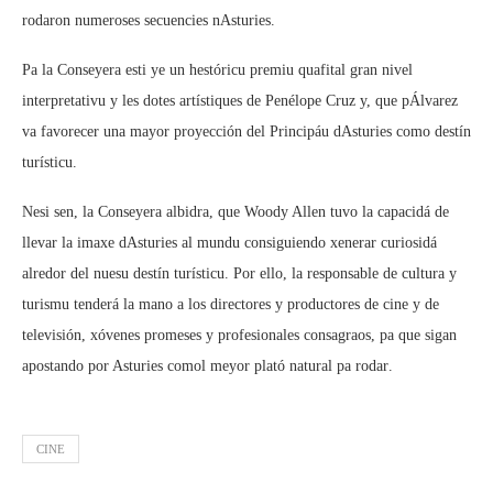
rodaron numeroses secuencies nAsturies.
Pa la Conseyera esti ye un hestóricu premiu quafital gran nivel
interpretativu y les dotes artístiques de Penélope Cruz y, que pÁlvarez
va favorecer una mayor proyección del Principáu dAsturies como destín
turísticu.
Nesi sen, la Conseyera albidra, que Woody Allen tuvo la capacidá de
llevar la imaxe dAsturies al mundu consiguiendo xenerar curiosidá
alredor del nuesu destín turísticu. Por ello, la responsable de cultura y
turismu tenderá la mano a los directores y productores de cine y de
televisión, xóvenes promeses y profesionales consagraos, pa que sigan
apostando por Asturies comol meyor plató natural pa rodar.
CINE