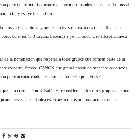
ma parte del tributu-homenaxe que ventidos bandes asturianes fiximos al
n lo ta, y esa ye la cuestión.
a música y la cultura, y nesi sen toles sos creaciones tienen llicencia
res derivaes (3.0 España License) Y ye hai onde la so filosofía choca
r de la nominación que respeten a tolos grupos que formen parte de la
lmente escontral famosu CANON que grabal preciu de munchos productos
la soa parte aceptar cualquier nominación fecha pola SGAE.
 que nun cuenten con K-Nalón y reconsideren a los otros grupos que nun
 primer vez que se plantea esta cuestión nos premios anuales de la