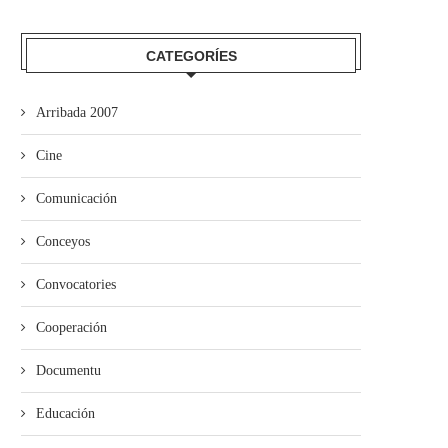
CATEGORÍES
Arribada 2007
Cine
Comunicación
Conceyos
Convocatories
Cooperación
Documentu
mando Son amuesa’l nuevu folk
El Trasiegu Fest va tener 
Educación
asturiano
mercáu con...