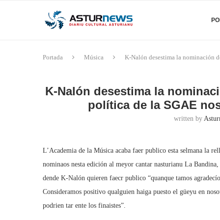
PO
Portada
Música
K-Nalón desestima la nominación de
K-Nalón desestima la nominaci
política de la SGAE no
written by
Astur
L’Academia de la Música acaba faer publico esta selmana la rella
nominaos nesta edición al meyor cantar nasturianu La Bandina
dende K-Nalón quieren faecr publico “quanque tamos agradecío
Consideramos positivo qualguien haiga puesto el güeyu en nosotr
podrien tar ente los finaistes”.