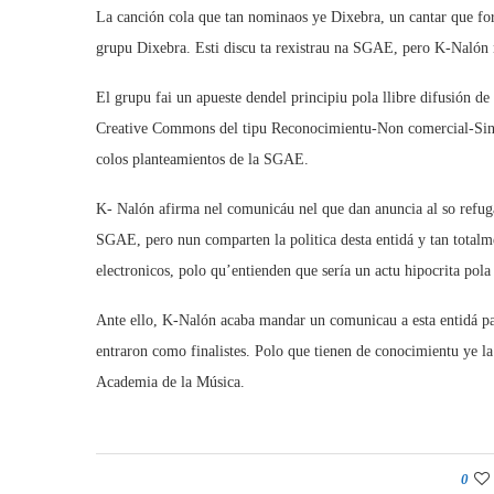
La canción cola que tan nominaos ye Dixebra, un cantar que for
grupu Dixebra. Esti discu ta rexistrau na SGAE, pero K-Nalón nu
El grupu fai un apueste dendel principiu pola llibre difusión de l
Creative Commons del tipu Reconocimientu-Non comercial-Sin ob
colos planteamientos de la SGAE.
K- Nalón afirma nel comunicáu nel que dan anuncia al so refuga
SGAE, pero nun comparten la politica desta entidá y tan tota
electronicos, polo qu’entienden que sería un actu hipocrita po
Ante ello, K-Nalón acaba mandar un comunicau a esta entidá pa
entraron como finalistes. Polo que tienen de conocimientu ye la
Academia de la Música.
0