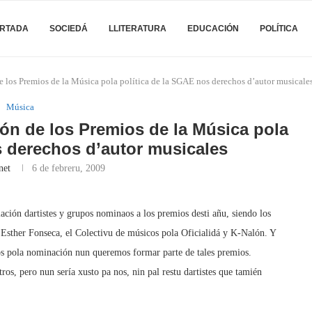
RTADA
SOCIEDÁ
LLITERATURA
EDUCACIÓN
POLÍTICA
 los Premios de la Música pola política de la SGAE nos derechos d’autor musicale
Música
ón de los Premios de la Música pola
s derechos d’autor musicales
net
6 de febreru, 2009
ción dartistes y grupos nominaos a los premios desti añu, siendo los
, Esther Fonseca, el Colectivu de músicos pola Oficialidá y K-Nalón. Y
s pola nominación nun queremos formar parte de tales premios.
os, pero nun sería xusto pa nos, nin pal restu dartistes que tamién