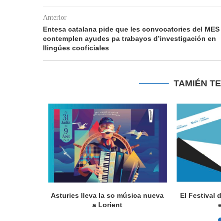
Anterior
Entesa catalana pide que les convocatories del MES
contemplen ayudes pa trabayos d’investigación en
llingües cooficiales
TAMIÉN T
a en Lorient
Asturies lleva la so música nueva
El Festival 
nada...
a Lorient