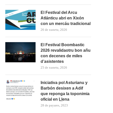
El Festival del Arcu
Atlánticu abri en Xixón
con un mercáu tradicional
26 de xunetu, 2026
El Festival Boombastic
2026 revalidaotru bon añu
con decenes de miles
d’asistentes
25 de xunetu, 2026
Iniciativa pol Asturianu y
Barbón desixen a Adif
que reponga la toponimia
oficial en Ḷḷena
28 de payares, 2023