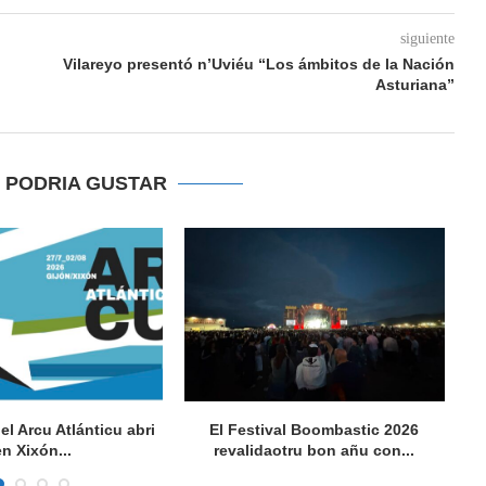
siguiente
Vilareyo presentó n’Uviéu “Los ámbitos de la Nación
Asturiana”
E PODRIA GUSTAR
del Arcu Atlánticu abri
El Festival Boombastic 2026
Se
en Xixón...
revalidaotru bon añu con...