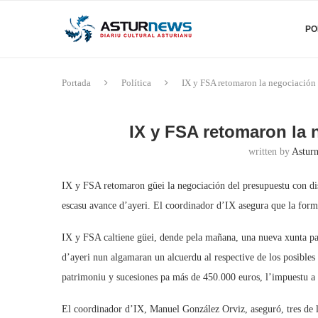
PO
Portada
Política
IX y FSA retomaron la negociación
IX y FSA retomaron la 
written by
Asturn
IX y FSA retomaron güei la negociación del presupuestu con dis
escasu avance d’ayeri. El coordinador d’IX asegura que la form
IX y FSA caltiene güei, dende pela mañana, una nueva xunta pa
d’ayeri nun algamaran un alcuerdu al respective de los posibles
patrimoniu y sucesiones pa más de 450.000 euros, l’impuestu a l
El coordinador d’IX, Manuel González Orviz, aseguró, tres de l