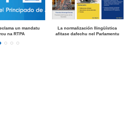
 reclama un mandatu
La normalización llingüística
A
rcu na RTPA
afitase dafechu nel Parlamentu