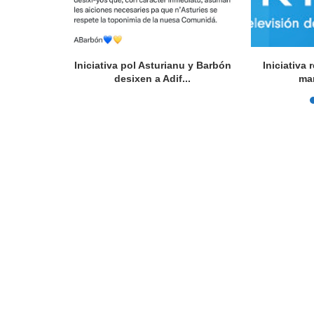
l Festival
Iniciativa pol Asturianu y Barbón
Iniciativa
rsidá...
desixen a Adif...
ma