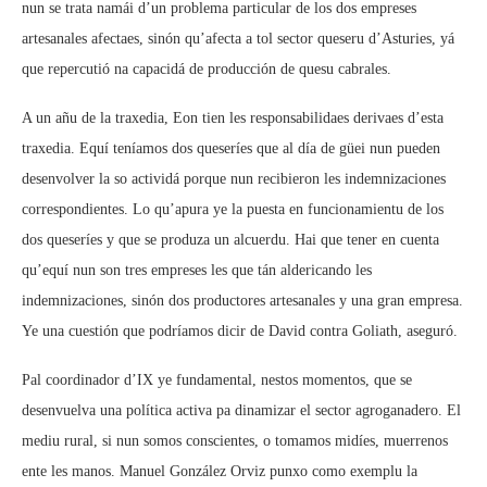
nun se trata namái d’un problema particular de los dos empreses
artesanales afectaes, sinón qu’afecta a tol sector queseru d’Asturies, yá
que repercutió na capacidá de producción de quesu cabrales.
A un añu de la traxedia, Eon tien les responsabilidaes derivaes d’esta
traxedia. Equí teníamos dos queseríes que al día de güei nun pueden
desenvolver la so actividá porque nun recibieron les indemnizaciones
correspondientes. Lo qu’apura ye la puesta en funcionamientu de los
dos queseríes y que se produza un alcuerdu. Hai que tener en cuenta
qu’equí nun son tres empreses les que tán aldericando les
indemnizaciones, sinón dos productores artesanales y una gran empresa.
Ye una cuestión que podríamos dicir de David contra Goliath, aseguró.
Pal coordinador d’IX ye fundamental, nestos momentos, que se
desenvuelva una política activa pa dinamizar el sector agroganadero. El
mediu rural, si nun somos conscientes, o tomamos midíes, muerrenos
ente les manos. Manuel González Orviz punxo como exemplu la