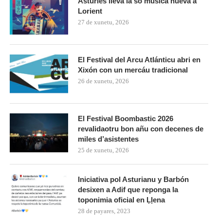
Asturies lleva la so música nueva a
Lorient
27 de xunetu, 2026
El Festival del Arcu Atlánticu abri en
Xixón con un mercáu tradicional
26 de xunetu, 2026
El Festival Boombastic 2026
revalidaotru bon añu con decenes de
miles d’asistentes
25 de xunetu, 2026
Iniciativa pol Asturianu y Barbón
desixen a Adif que reponga la
toponimia oficial en Ḷḷena
28 de payares, 2023