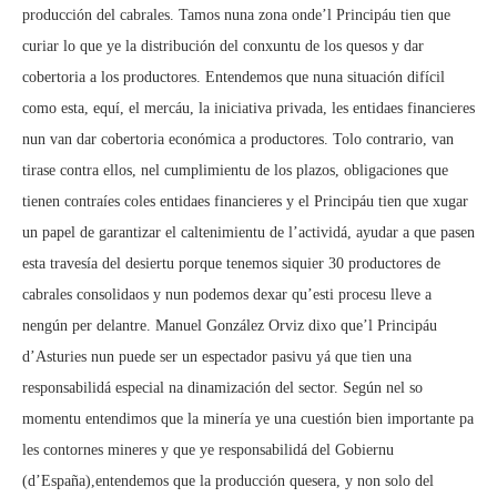
producción del cabrales. Tamos nuna zona onde’l Principáu tien que
curiar lo que ye la distribución del conxuntu de los quesos y dar
cobertoria a los productores. Entendemos que nuna situación difícil
como esta, equí, el mercáu, la iniciativa privada, les entidaes financieres
nun van dar cobertoria económica a productores. Tolo contrario, van
tirase contra ellos, nel cumplimientu de los plazos, obligaciones que
tienen contraíes coles entidaes financieres y el Principáu tien que xugar
un papel de garantizar el caltenimientu de l’actividá, ayudar a que pasen
esta travesía del desiertu porque tenemos siquier 30 productores de
cabrales consolidaos y nun podemos dexar qu’esti procesu lleve a
nengún per delantre. Manuel González Orviz dixo que’l Principáu
d’Asturies nun puede ser un espectador pasivu yá que tien una
responsabilidá especial na dinamización del sector. Según nel so
momentu entendimos que la minería ye una cuestión bien importante pa
les contornes mineres y que ye responsabilidá del Gobiernu
(d’España),entendemos que la producción quesera, y non solo del