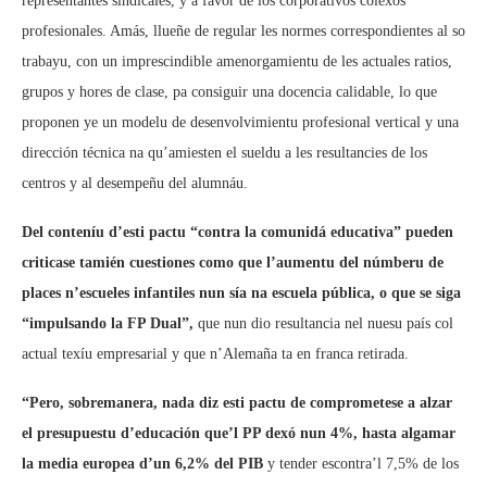
representantes sindicales, y a favor de los corporativos colexos
profesionales. Amás, llueñe de regular les normes correspondientes al so
trabayu, con un imprescindible amenorgamientu de les actuales ratios,
grupos y hores de clase, pa consiguir una docencia calidable, lo que
proponen ye un modelu de desenvolvimientu profesional vertical y una
dirección técnica na qu’amiesten el sueldu a les resultancies de los
centros y al desempeñu del alumnáu.
Del conteníu d’esti pactu “contra la comunidá educativa” pueden
criticase tamién cuestiones como que l’aumentu del númberu de
places n’escueles infantiles nun sía na escuela pública, o que se siga
“impulsando la FP Dual”,
que nun dio resultancia nel nuesu país col
actual texíu empresarial y que n’Alemaña ta en franca retirada.
“Pero, sobremanera, nada diz esti pactu de comprometese a alzar
el presupuestu d’educación que’l PP dexó nun 4%, hasta algamar
la media europea d’un 6,2% del PIB
y tender escontra’l 7,5% de los