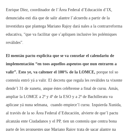
Enrique Díez, coordinador de l’Área Federal d’Educación d’IX,
denunciaba esti día que de salir alantre l’alcuerdu a partir de la
investidura que plantega Mariano Rajoy dará nales a la contrarreforma
educativa, “que va facilitar que s’apliquen inclusive les polémiques
reválides”.
El mentáu pactu explicita que se va conxelar el calendariu de
implementación “en toos aquellos aspeutos que nun entraren a
valir”. Esto ye, va caltener el 100% de la LOMCE,
porque tol so
conteníu entró yá a valir. El decretu que regula les reválides ta vixente
dende’l 31 de xunetu, anque éstes celébrense a final de cursu. Amás,
ampliar la LOMCE a 2º y 4º de la ESO y a 2º de Bachilleratu va
aplicase yá nuna selmana, cuando empiece’l cursu. Izquierda Xunida,
al traviés de la so Área Federal d’Educación, alvierte de que’l pactu
alcanzáu ente Ciudadanos y el PP, tien un conteníu que centra bona
parte de les propuestes que Mariano Rajoy trata de sacar alantre na