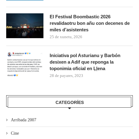
El Festival Boombastic 2026
revalidaotru bon añu con decenes de
miles d’asistentes
25 de xunetu, 2026
Iniciativa pol Asturianu y Barbón
desixen a Adif que reponga la
toponimia oficial en Ḷḷena
28 de payares, 2023
CATEGORÍES
Arribada 2007
Cine