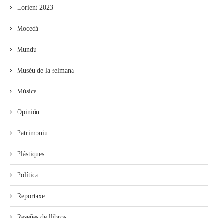
Lorient 2023
Mocedá
Mundu
Muséu de la selmana
Música
Opinión
Patrimoniu
Plástiques
Política
Reportaxe
Reseñes de llibros