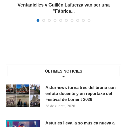
.
Ventanielles y Guillén Lafuerza van ser una
L
“Fábrica...
ÚLTIMES NOTICIES
Asturnews torna tres del branu con
enfotu docente y un reportaxe del
Festival de Lorient 2026
28 de xunetu, 2026
Asturies lleva la so música nueva a