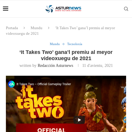
Portada
Mundu
‘It Takes Two’ gana’l premiu al meyor
videoxuegu de 2021
Mundu
Tecnoloxía
‘It Takes Two’ gana’l premiu al meyor
videoxuegu de 2021
written by
Redacción Asturnews
11 d'avientu, 2021