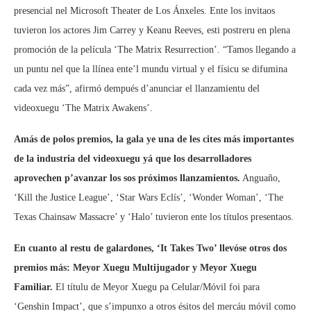
presencial nel Microsoft Theater de Los Ánxeles. Ente los invitaos
tuvieron los actores Jim Carrey y Keanu Reeves, esti postreru en plena
promoción de la película ‘The Matrix Resurrection’. “Tamos llegando a
un puntu nel que la llínea ente’l mundu virtual y el físicu se difumina
cada vez más”, afirmó dempués d’anunciar el llanzamientu del
videoxuegu ‘The Matrix Awakens’.
Amás de polos premios, la gala ye una de les cites más importantes
de la industria del videoxuegu yá que los desarrolladores
aprovechen p’avanzar los sos próximos llanzamientos.
Anguaño,
‘Kill the Justice League’, ‘Star Wars Eclís’, ‘Wonder Woman’, ‘The
Texas Chainsaw Massacre’ y ‘Halo’ tuvieron ente los títulos presentaos.
En cuanto al restu de galardones, ‘It Takes Two’ llevóse otros dos
premios más: Meyor Xuegu Multijugador y Meyor Xuegu
Familiar.
El títulu de Meyor Xuegu pa Celular/Móvil foi para
‘Genshin Impact’, que s’impunxo a otros ésitos del mercáu móvil como