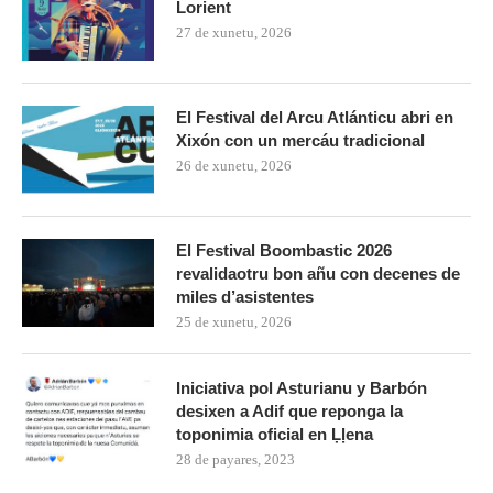
Lorient
27 de xunetu, 2026
El Festival del Arcu Atlánticu abri en
Xixón con un mercáu tradicional
26 de xunetu, 2026
El Festival Boombastic 2026
revalidaotru bon añu con decenes de
miles d’asistentes
25 de xunetu, 2026
Iniciativa pol Asturianu y Barbón
desixen a Adif que reponga la
toponimia oficial en Ḷḷena
28 de payares, 2023