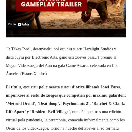
‘It Takes Two’, desenvueltu pol estudiu suecu Hazelight Studios y
distribuyíu por Electronic Arts, ganó esti xueves pasáu’l premiu al
Meyor Videoxuegu del Añu na gala Game Awards celebrada en Los
Ánxeles (Estaos Xuníos).
El títulu, escurríu pol cineasta suecu d’orixe llibanés Josef Fares,
impúnxose al restu de xuegos que competíen pol máximu galardón:
‘Metroid Dread’, ‘Deathloop’, ‘Psychonauts 2’, ‘Ratchet & Clank:
Rift Apart’ y ‘Resident Evil Village’,
nun añu que, tres una edición
virtual pola pandemia, la ceremonia, conocida informalmente como los
Óscar de los videoxuegos, tornó na nueche del xueves al so formatu