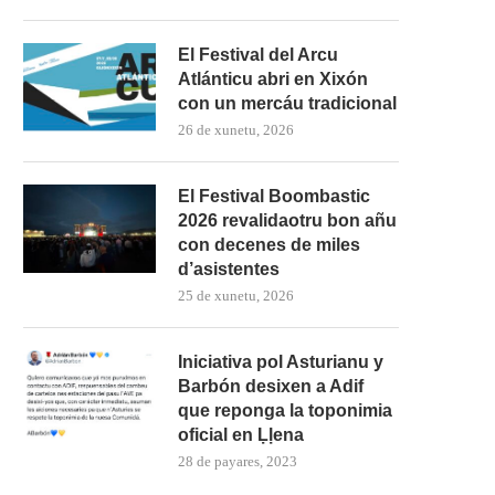
El Festival del Arcu
Atlánticu abri en Xixón
con un mercáu tradicional
26 de xunetu, 2026
El Festival Boombastic
2026 revalidaotru bon añu
con decenes de miles
d’asistentes
25 de xunetu, 2026
Iniciativa pol Asturianu y
Barbón desixen a Adif
que reponga la toponimia
oficial en Ḷḷena
28 de payares, 2023