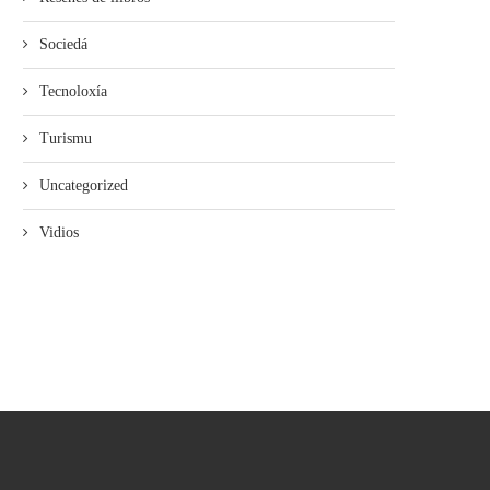
Sociedá
Tecnoloxía
Turismu
Uncategorized
Payares acueye les XLI Xornaes
L’Atles llingüísticu del Navi
Vidios
Internacionales d’Estudiu de...
ponse n’accesu llibre