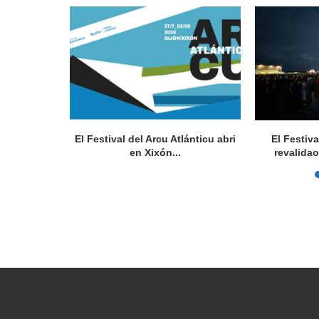
telu del
El Festival del Arcu Atlánticu abri
El Festiv
U
en Xixón...
revalidao