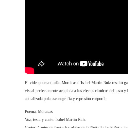
El videopoema tituláu Moraícas d’Isabel Martín Ruiz resultó 
visual perfectamente acoplada a los efectos rítmicos del testu y 
actualizada pola escenografía y espresión corporal.
Poema: Moraícas
Voz, testu y cante: Isabel Martín Ruiz
Cantes: Cantes de fregar los platos de la Neña de los Peñes y t