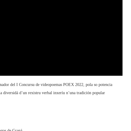
ganador del I Concursu de videopoemas POEX 2022, pola so potencia
la diversidá d’un rexistru verbal inxeríu n’una tradición popular
angos de Graná.