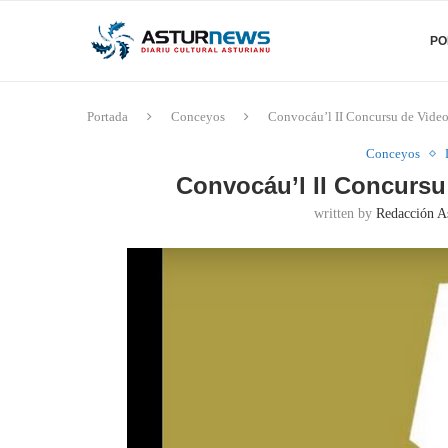
PO
Portada
Conceyos
Convocáu’l II Concursu de Vid
Conceyos
Convocáu’l II Concurs
written by
Redacción A