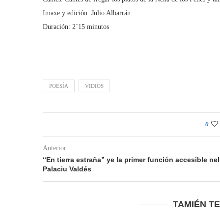
Imaxe y edición: Julio Albarrán
Duración: 2´15 minutos
POESÍA
VIDIOS
0
Anterior
“En tierra estraña” ye la primer función accesible nel
Palaciu Valdés
TAMIÉN T