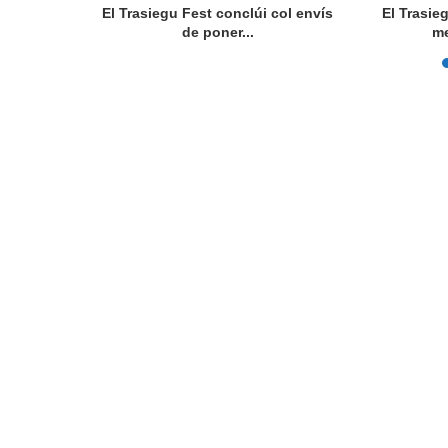
rte 36.000
El Trasiegu Fest conclúi col envís
El Trasie
ios
de poner...
me