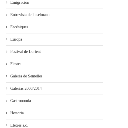
Emigración
elven los Taragaños del Cofrade
‘Güei sálese’ diseña una
a Uviéu
programación especial p
Selmana...
Entrevista de la selmana
Escéniques
Europa
Festival de Lorient
Fiestes
Galería de Semelles
Galerías 2008/2014
Gastronomía
Hestoria
Lletres s.c.