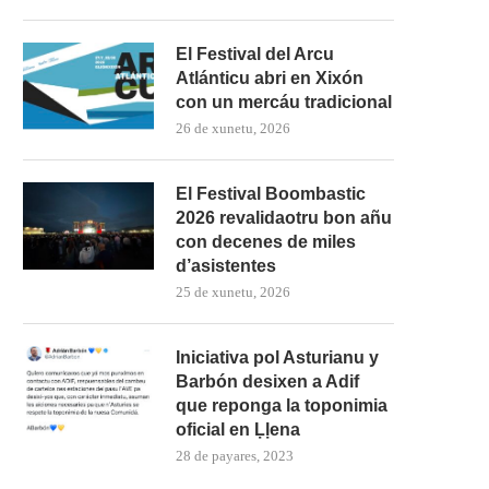
El Festival del Arcu
Atlánticu abri en Xixón
con un mercáu tradicional
26 de xunetu, 2026
El Festival Boombastic
2026 revalidaotru bon añu
con decenes de miles
d’asistentes
25 de xunetu, 2026
Iniciativa pol Asturianu y
Barbón desixen a Adif
que reponga la toponimia
oficial en Ḷḷena
28 de payares, 2023