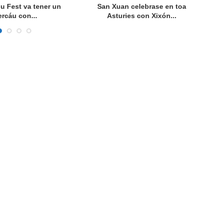
gu Fest va tener un
San Xuan celebrase en toa
Vu
rcáu con...
Asturies con Xixón...