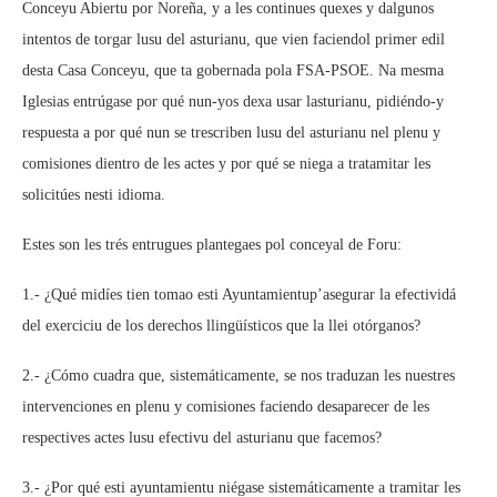
Conceyu Abiertu por Noreña, y a les continues quexes y dalgunos
intentos de torgar lusu del asturianu, que vien faciendol primer edil
desta Casa Conceyu, que ta gobernada pola FSA-PSOE. Na mesma
Iglesias entrúgase por qué nun-yos dexa usar lasturianu, pidiéndo-y
respuesta a por qué nun se trescriben lusu del asturianu nel plenu y
comisiones dientro de les actes y por qué se niega a tratamitar les
solicitúes nesti idioma.
Estes son les trés entrugues plantegaes pol conceyal de Foru:
1.- ¿Qué midíes tien tomao esti Ayuntamientup’asegurar la efectividá
del exerciciu de los derechos llingüísticos que la llei otórganos?
2.- ¿Cómo cuadra que, sistemáticamente, se nos traduzan les nuestres
intervenciones en plenu y comisiones faciendo desaparecer de les
respectives actes lusu efectivu del asturianu que facemos?
3.- ¿Por qué esti ayuntamientu niégase sistemáticamente a tramitar les