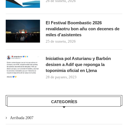
26 de xunetu, 2026
El Festival Boombastic 2026
revalidaotru bon añu con decenes de
miles d’asistentes
25 de xunetu, 2026
Iniciativa pol Asturianu y Barbón
desixen a Adif que reponga la
toponimia oficial en Ḷḷena
28 de payares, 2023
CATEGORÍES
Arribada 2007