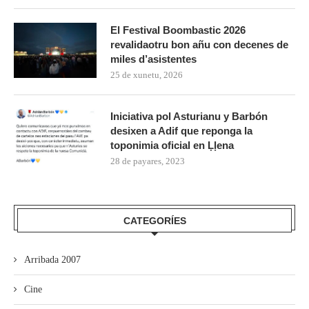
El Festival Boombastic 2026
revalidaotru bon añu con decenes de
miles d’asistentes
25 de xunetu, 2026
Iniciativa pol Asturianu y Barbón
desixen a Adif que reponga la
toponimia oficial en Ḷḷena
28 de payares, 2023
CATEGORÍES
Arribada 2007
Cine