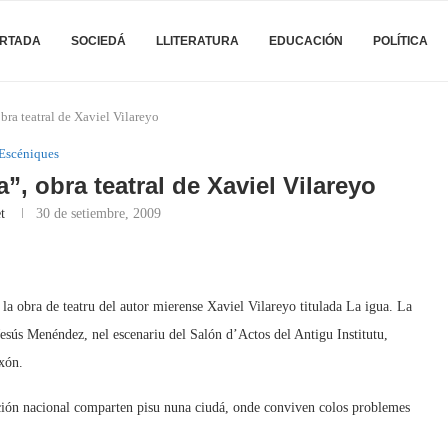
RTADA
SOCIEDÁ
LLITERATURA
EDUCACIÓN
POLÍTICA
bra teatral de Xaviel Vilareyo
Escéniques
”, obra teatral de Xaviel Vilareyo
t
30 de setiembre, 2009
la obra de teatru del autor mierense Xaviel Vilareyo titulada La igua. La
esús Menéndez, nel escenariu del Salón d’Actos del Antigu Institutu,
ixón.
ación nacional comparten pisu nuna ciudá, onde conviven colos problemes