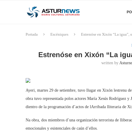
PO
Portada
Escéniques
Estrenóse en Xixón “La igua”, o
Estrenóse en Xixón “La igua
written by
Asturne
Ayeri, martes 29 de setiembre, tuvo llugar en Xixón lestrenu de 
obra tuvo representada polos actores María Xesús Rodríguez y J
dientro de la programación d’actos de lArribada lliteraria de X
Na obra, dos miembros d’una organización terrorista de lliber
emocionales y esistenciales de caún d’ellos.