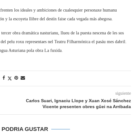
enfrenten los ideales y ambiciones de cualesquier personaxe humanu
 y la escoyeta llibre del destín faise cada vegada más abegosa.
ercer obra dramática nasturianu, llueu de la puesta nescena de les sos
u del pelu roxu representaes nel Teatru Filharmónica el pasáu mes dabril.
gua Asturiana pola obra La fuxida.
siguiente
Carlos Suari, Ignaciu Llope y Xuan Xosé Sánchez
Vicente presenten obres güei na Arribada
E PODRIA GUSTAR