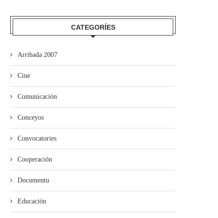
CATEGORÍES
Arribada 2007
Cine
El Grupu de Teatro San Félix de
Los estudiantes de Primaria
Comunicación
Valdesoto...
averase al Teatru...
Conceyos
Convocatories
Cooperación
Documentu
Educación