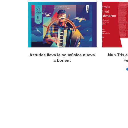
actúa en
Asturies lleva la so música nueva
Nun Tris a
a Lorient
Fe