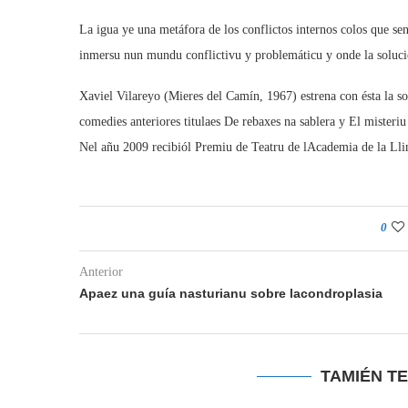
La igua ye una metáfora de los conflictos internos colos que s
inmersu nun mundu conflictivu y problemáticu y onde la solución
Xaviel Vilareyo (Mieres del Camín, 1967) estrena con ésta la so t
comedies anteriores titulaes De rebaxes na sablera y El misteri
Nel añu 2009 recibiól Premiu de Teatru de lAcademia de la Llin
0
Anterior
Apaez una guía nasturianu sobre lacondroplasia
TAMIÉN T