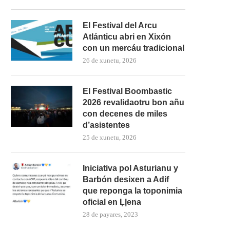
El Festival del Arcu
Atlánticu abri en Xixón
con un mercáu tradicional
26 de xunetu, 2026
El Festival Boombastic
2026 revalidaotru bon añu
con decenes de miles
d’asistentes
25 de xunetu, 2026
Iniciativa pol Asturianu y
Barbón desixen a Adif
que reponga la toponimia
oficial en Ḷḷena
28 de payares, 2023