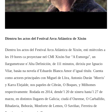
Dientru los actos del Festival Arcu Atlánticu de Xixón
Dientru los actos del Festival Arcu Atlánticu de Xixón, esti miércoles a
les 19 hores ca proyectase nel CMI Xixón-Sur “A Esmorga”, un
llargumetraxe n’Alta Definición, de 111 minutos, dirixíu por Ignacio
Vilar, basáu na novela d’Eduardo Blancu Amor d’igual títulu. Cuenta
como actores principales con Miguel de Llira, Antonio Durán ‘Morris’
y Karra Elejalde, nos papeles de Cibrán, O Boques, y Milhomes
respectivamente. Rodada en 2014, dende’l 20 de xineru hasta’l 27 de
marzu, en distintos llugares de Galicia; ciudá d’Ourense, O Carballiño,
Ribadavia, Boborás, Monforte de Lemos, O Saviñao, Ferreira de