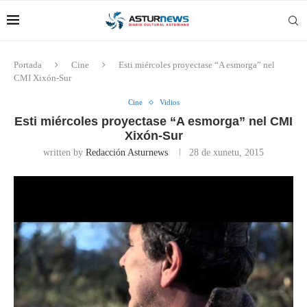
Portada
Cine
Esti miércoles proyectase “A esmorga” nel
CMI Xixón-Sur
Cine
Vidios
Esti miércoles proyectase “A esmorga” nel CMI
Xixón-Sur
written by
Redacción Asturnews
28 de xunetu, 2015