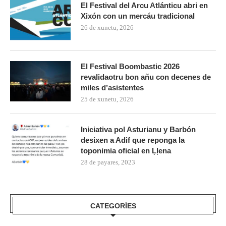
El Festival del Arcu Atlánticu abri en
Xixón con un mercáu tradicional
26 de xunetu, 2026
El Festival Boombastic 2026
revalidaotru bon añu con decenes de
miles d’asistentes
25 de xunetu, 2026
Iniciativa pol Asturianu y Barbón
desixen a Adif que reponga la
toponimia oficial en Ḷḷena
28 de payares, 2023
CATEGORÍES