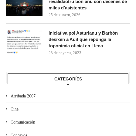
revalidaotru bon añu con decenes de
miles d’asistentes
25 de xunetu, 2026
Iniciativa pol Asturianu y Barbón
desixen a Adif que reponga la
toponimia oficial en Ḷḷena
28 de payares, 2023
CATEGORÍES
Arribada 2007
Cine
Comunicación
Conceyos