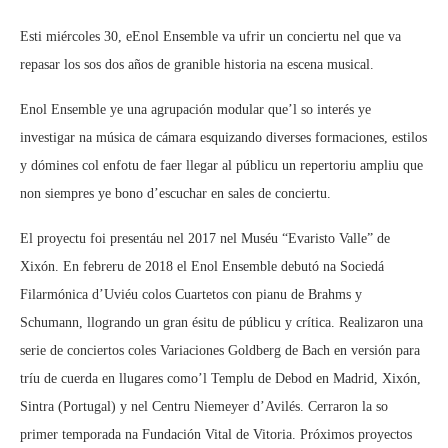
Esti miércoles 30, eEnol Ensemble va ufrir un conciertu nel que va
repasar los sos dos años de granible historia na escena musical.
Enol Ensemble ye una agrupación modular que’l so interés ye
investigar na música de cámara esquizando diverses formaciones, estilos
y dómines col enfotu de faer llegar al públicu un repertoriu ampliu que
non siempres ye bono d’escuchar en sales de conciertu.
El proyectu foi presentáu nel 2017 nel Muséu “Evaristo Valle” de
Xixón. En febreru de 2018 el Enol Ensemble debutó na Sociedá
Filarmónica d’Uviéu colos Cuartetos con pianu de Brahms y
Schumann, llogrando un gran ésitu de públicu y crítica. Realizaron una
serie de conciertos coles Variaciones Goldberg de Bach en versión para
tríu de cuerda en llugares como’l Templu de Debod en Madrid, Xixón,
Sintra (Portugal) y nel Centru Niemeyer d’Avilés. Cerraron la so
primer temporada na Fundación Vital de Vitoria. Próximos proyectos