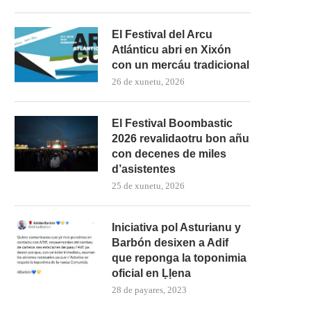
El Festival del Arcu
Atlánticu abri en Xixón
con un mercáu tradicional
26 de xunetu, 2026
El Festival Boombastic
2026 revalidaotru bon añu
con decenes de miles
d’asistentes
25 de xunetu, 2026
Iniciativa pol Asturianu y
Barbón desixen a Adif
que reponga la toponimia
oficial en Ḷḷena
28 de payares, 2023
El Grupu de Teatro San Félix de
Los estudiantes de Primaria