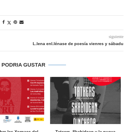
siguiente
L.lena enl.lénase de poesía vienres y sábadu
E PODRIA GUSTAR
bre les Xornaes del
Tatxers, Skabidean y la nueva