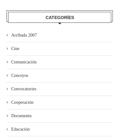
Valdesoto...
averase al Teatru...
CATEGORÍES
Arribada 2007
Cine
Comunicación
Conceyos
Convocatories
Cooperación
Documentu
Educación