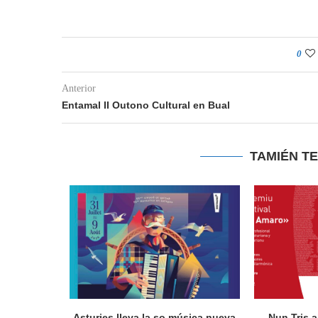
0
Anterior
Entamal II Outono Cultural en Bual
TAMIÉN T
actúa en
Asturies lleva la so música nueva
Nun Tris a