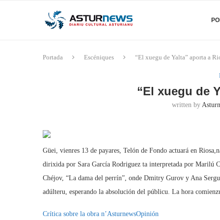
PO
Portada
Escéniques
“El xuegu de Yalta” aporta a Ri
“El xuegu de Y
written by
Asturn
Güei, vienres 13 de payares, Telón de Fondo actuará en Riosa,na
dirixida por Sara García Rodriguez ta interpretada por Marilú 
Chéjov, “La dama del perrín”, onde Dmitry Gurov y Ana Sergue
adúlteru, esperando la absolución del públicu. La hora comienzu 
Crítica sobre la obra n’AsturnewsOpinión