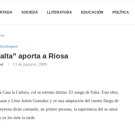
RTADA
SOCIEDÁ
LLITERATURA
EDUCACIÓN
POLÍTICA
osa
Escéniques
alta” aporta a Riosa
et
13 de payares, 2009
 Casa la Cultura, col so estrenu últimu: El xuegu de Yalta. Esta obra,
Casas y Lluis Antón González y ye una adaptación del cuentu llargu de
yevna dirán cuntando, en primer persona, la esperiencia del so amor
ye les siete la tarde.