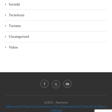
Sociedá
Tecnoloxía
Turismu
Uncategorized
Vidios
@2023 - Asturnews
Información d’Empresa
|
Condiciones d’Usu
|
Información de Protección de Datos
|
Publicidá