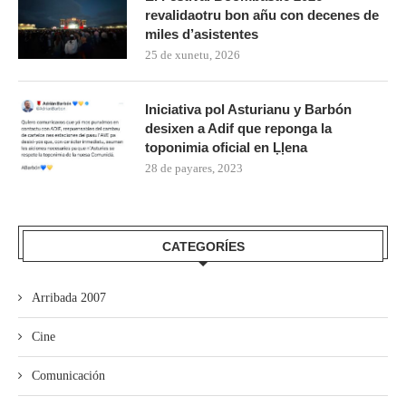
revalidaotru bon añu con decenes de
miles d’asistentes
25 de xunetu, 2026
Iniciativa pol Asturianu y Barbón
desixen a Adif que reponga la
toponimia oficial en Ḷḷena
28 de payares, 2023
CATEGORÍES
Arribada 2007
Cine
Comunicación