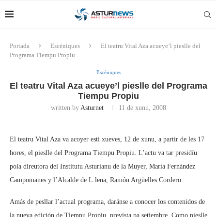
Portada
Escéniques
El teatru Vital Aza acueye’l pieslle del
Programa Tiempu Propiu
Escéniques
El teatru Vital Aza acueye’l pieslle del Programa
Tiempu Propiu
written by
Asturnet
11 de xunu, 2008
El teatru Vital Aza va acoyer esti xueves, 12 de xunu, a partir de les 17
hores, el pieslle del Programa Tiempu Propiu. L’actu va tar presidíu
pola direutora del Institutu Asturianu de la Muyer, María Fernández
Campomanes y l’Alcalde de L.lena, Ramón Argüelles Cordero.
Amás de pesllar l’actual programa, daránse a conocer los contenidos de
la nueva edición de Tiempu Propiu, prevista pa setiembre. Como pieslle