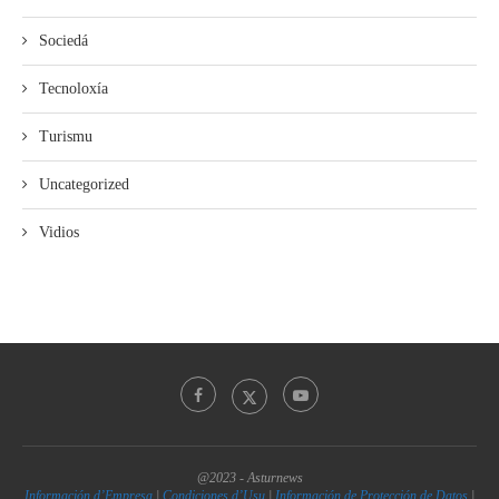
Sociedá
Tecnoloxía
Turismu
Uncategorized
Vidios
@2023 - Asturnews
Información d’Empresa
|
Condiciones d’Usu
|
Información de Protección de Datos
|