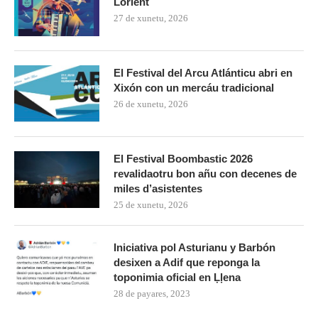
Lorient
27 de xunetu, 2026
El Festival del Arcu Atlánticu abri en
Xixón con un mercáu tradicional
26 de xunetu, 2026
El Festival Boombastic 2026
revalidaotru bon añu con decenes de
miles d’asistentes
25 de xunetu, 2026
Iniciativa pol Asturianu y Barbón
desixen a Adif que reponga la
toponimia oficial en Ḷḷena
28 de payares, 2023