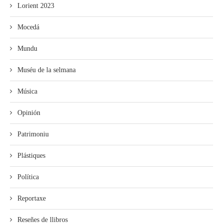
Lorient 2023
Mocedá
Mundu
Muséu de la selmana
Música
Opinión
Patrimoniu
Plástiques
Política
Reportaxe
Reseñes de llibros