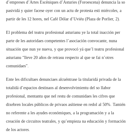
d’empreses d’Artes Escéniques d’Asturies (Foroescena) denuncia la so
pasividá y quier facese oyer con un actu de protesta esti miércoles, a
partir de les 12 hores, nel Café Dólar d’Uviéu (Plaza de Porlier, 2).
El problema del teatru profesional asturianu ye la total inacción per
parte de les autoridaes competentes l’asociación convocante, nuna
situación que nun ye nueva, y que provocó yá que’l teatru profesional
asturianu “lleve 20 años de retrasu respecto al que se fai n’otres
comunidaes”.
Ente les dificultaes denunciaes alcuéntrase la titularidá privada de la
totalidá d’espacios destinaos al desenvolvimientu del so llabor
profesional, mentantu que nel restu de comunidaes les cifres que
dixebren locales públicos de privaos asítiense en redol al 50%. Tamién
no referente a les ayudes económiques, a la programación y a la
creación de circuitos teatrales, y qu’empieza na educación y formación
de los actores.