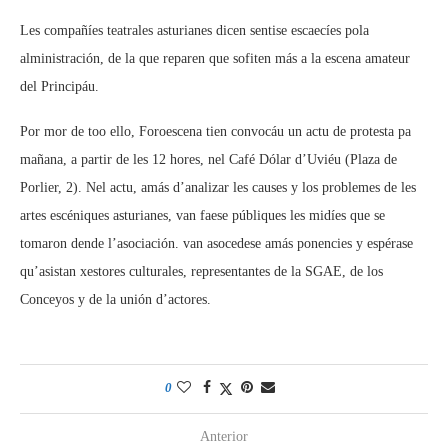
Les compañíes teatrales asturianes dicen sentise escaecíes pola
alministración, de la que reparen que sofiten más a la escena amateur
del Principáu.
Por mor de too ello, Foroescena tien convocáu un actu de protesta pa
mañana, a partir de les 12 hores, nel Café Dólar d’Uviéu (Plaza de
Porlier, 2). Nel actu, amás d’analizar les causes y los problemes de les
artes escéniques asturianes, van faese públiques les midíes que se
tomaron dende l’asociación. van asocedese amás ponencies y espérase
qu’asistan xestores culturales, representantes de la SGAE, de los
Conceyos y de la unión d’actores.
0
Anterior