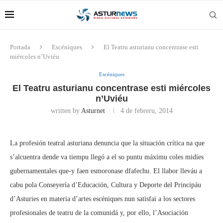
Portada
Escéniques
El Teatru asturianu concentrase esti
miércoles n’Uviéu
Escéniques
El Teatru asturianu concentrase esti miércoles
n’Uviéu
written by
Asturnet
4 de febreru, 2014
La profesión teatral asturiana denuncia que la situación crítica na que
s’alcuentra dende va tiempu llegó a el so puntu máximu coles midíes
gubernamentales que-y faen esmoronase dfafechu. El llabor lleváu a
cabu pola Conseyería d’Educación, Cultura y Deporte del Principáu
d’Asturies en materia d’artes escéniques nun satisfai a los sectores
profesionales de teatru de la comunidá y, por ello, l’Asociación