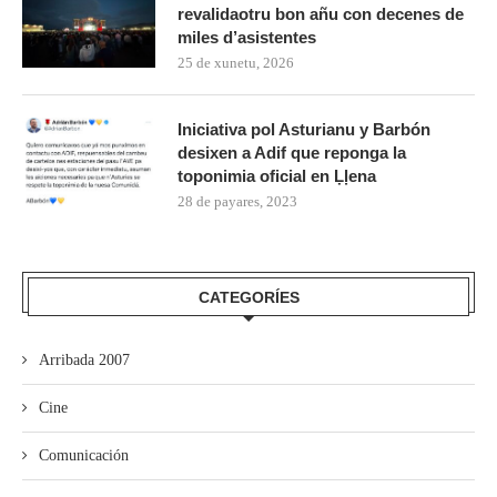
revalidaotru bon añu con decenes de
miles d’asistentes
25 de xunetu, 2026
Iniciativa pol Asturianu y Barbón
desixen a Adif que reponga la
toponimia oficial en Ḷḷena
28 de payares, 2023
CATEGORÍES
Arribada 2007
Cine
Comunicación