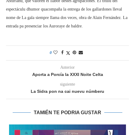
Asturianu, que valoren el llabor destes agrupaciones. El títulu del
espectáculu dhumor quacompaña la entrega de los gallardones lleval
nome de La gala siempre llama dos veces, obra de Alain Fernández. La
entrada pa presenciar los Auroraye de baldre.
0
Anterior
Aporta a Porcía la XXXI Noite Celta
siguiente
La Sidra pon na cai nuevu númberu
TAMIÉN TE PODRIA GUSTAR