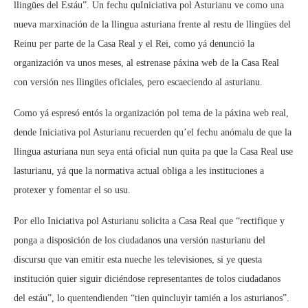
llingües del Estáu”. Un fechu quIniciativa pol Asturianu ve como una
nueva marxinación de la llingua asturiana frente al restu de llingües del
Reinu per parte de la Casa Real y el Rei, como yá denunció la
organización va unos meses, al estrenase páxina web de la Casa Real
con versión nes llingües oficiales, pero escaeciendo al asturianu.
Como yá espresó entós la organización pol tema de la páxina web real,
dende Iniciativa pol Asturianu recuerden qu’el fechu anómalu de que la
llingua asturiana nun seya entá oficial nun quita pa que la Casa Real use
lasturianu, yá que la normativa actual obliga a les instituciones a
protexer y fomentar el so usu.
Por ello Iniciativa pol Asturianu solicita a Casa Real que “rectifique y
ponga a disposición de los ciudadanos una versión nasturianu del
discursu que van emitir esta nueche les televisiones, si ye questa
institución quier siguir diciéndose representantes de tolos ciudadanos
del estáu”, lo quentendienden “tien quincluyir tamién a los asturianos”.