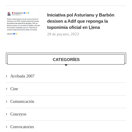
Iniciativa pol Asturianu y Barbón
desixen a Adif que reponga la
toponimia oficial en Ḷḷena
28 de payares, 2023
CATEGORÍES
Arribada 2007
Cine
Comunicación
Conceyos
Convocatories