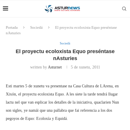
Portada
Sociedá
El proyectu ecoloxista Equo preséntase
nAsturies
Sociedá
El proyectu ecoloxista Equo preséntase
nAsturies
written by
Asturnet
5 de xunetu, 2011
Esti martes 5 de xunetu va presentase na Casa Cultura de LArena, en
Xixón, el proyectu ecoloxista Equo. A les siete la tarde tendrá llugar
lactu nel que van esplicar los detalles de la iniciativa, quaclarien Nun
son sigles, ye namái que una pallabra que fai referencia a los dos
pegoyos de Equo: Ecoloxía y Equidá.