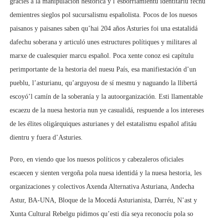
gracies a la manipulación hestórica y l’esborriamientu identitariu fechu
demientres sieglos pol sucursalismu españolista. Pocos de los nuesos
paisanos y paisanes saben qu’hai 204 años Asturies foi una estatalidá
dafechu soberana y articuló unes estructures polítiques y militares al
marxe de cualesquier marcu español. Poca xente conoz esi capítulu
perimportante de la hestoria del nuesu País, esa manifiestación d’un
pueblu, l’asturianu, qu’arguyosu de sí mesmu y naguando la llibertá
escoyó’l camín de la soberanía y la autoorganización. Esti llamentable
escaezu de la nuesa hestoria nun ye casualidá, respuende a los intereses
de les élites oligárquiques asturianes y del estatalismu español afitáu
dientru y fuera d’Asturies.
Poro, en viendo que los nuesos políticos y cabezaleros oficiales
escaecen y sienten vergoña pola nuesa identidá y la nuesa hestoria, les
organizaciones y colectivos Axenda Alternativa Asturiana, Andecha
Astur, BA-UNA, Bloque de la Mocedá Asturianista, Darréu, N’ast y
Xunta Cultural Rebelgu pidimos qu’esti día seya reconocíu pola so