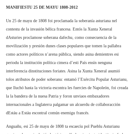
MANIFIESTU 25 DE MAYU 1808-2012
Un 25 de mayu de 1808 foi proclamada la soberanía asturiana nel
contestu de la invasión bélica francesa. Entós la Xunta Xeneral
dAsturies proclamose soberana dafechu, como consecuencia de la
movilización y presión dunes clases populares que tomen la pallabra
como actores políticos n’arena pública, siendo asina demientres esi
periodu la institución política cimera d’esti País ensín nenguna
interferencia dinstituciones foriates. Asina la Xunta Xeneral asumió
tolos atributos de poder soberanu: entamó l’Exércitu Popular Asturianu,
que lluchó hasta la victoria escontra les fuercies de Napoleón, foi creada
la la bandera de la nuesa Patria y foron unviaos embaxadores
internacionales a Inglaterra palgamar un alcuerdu de collaboracción
dEstáu a Estáu escontral común enemigu francés.
Anguañu, esi 25 de mayu de 1808 ta escaecíu pol Pueblu Asturianu