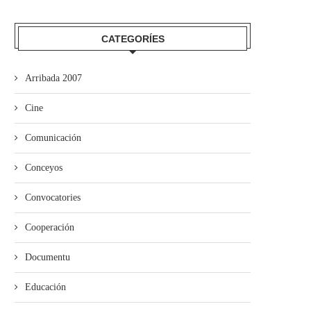
El Grupu de Teatro San Félix de
Los estudiantes de Primaria
Valdesoto...
averase al Teatru...
CATEGORÍES
Arribada 2007
Cine
Comunicación
Conceyos
Convocatories
Cooperación
Documentu
Educación