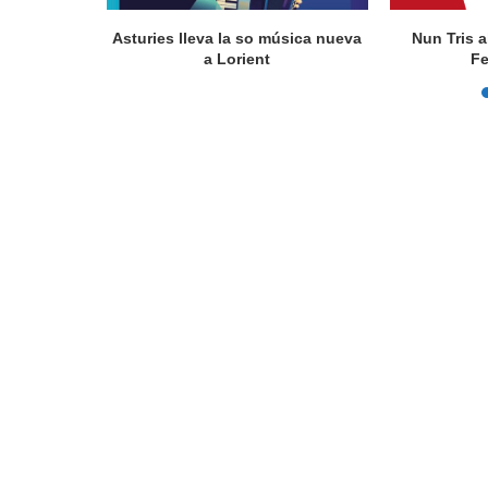
actúa en
Asturies lleva la so música nueva
Nun Tris a
a Lorient
Fe