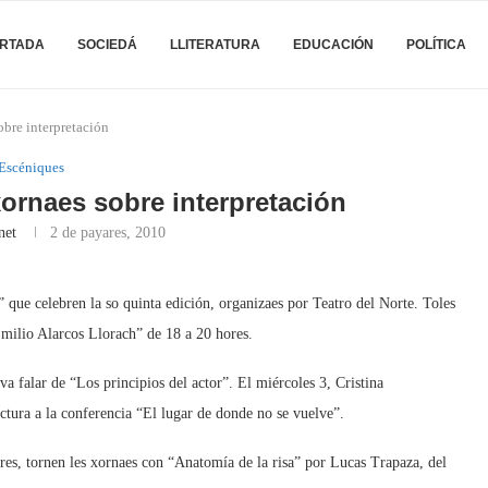
RTADA
SOCIEDÁ
LLITERATURA
EDUCACIÓN
POLÍTICA
bre interpretación
Escéniques
ornaes sobre interpretación
net
2 de payares, 2010
que celebren la so quinta edición, organizaes por Teatro del Norte. Toles
Emilio Alarcos Llorach” de 18 a 20 hores.
a falar de “Los principios del actor”. El miércoles 3, Cristina
ctura a la conferencia “El lugar de donde no se vuelve”.
res, tornen les xornaes con “Anatomía de la risa” por Lucas Trapaza, del