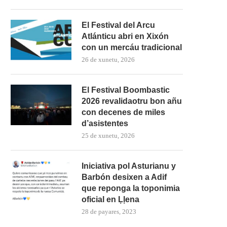
El Festival del Arcu
Atlánticu abri en Xixón
con un mercáu tradicional
26 de xunetu, 2026
El Festival Boombastic
2026 revalidaotru bon añu
con decenes de miles
d’asistentes
25 de xunetu, 2026
Iniciativa pol Asturianu y
Barbón desixen a Adif
que reponga la toponimia
oficial en Ḷḷena
28 de payares, 2023