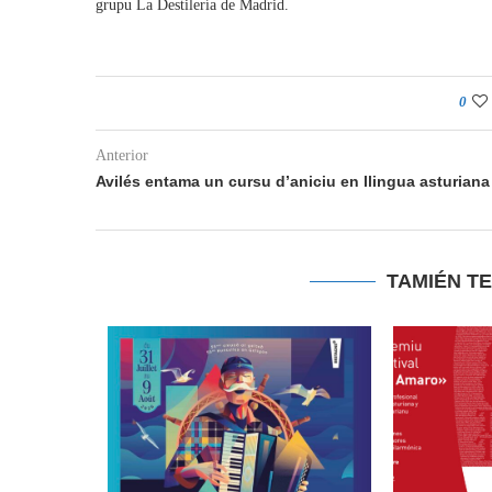
grupu La Destilería de Madrid.
0
Anterior
Avilés entama un cursu d’aniciu en llingua asturiana
TAMIÉN T