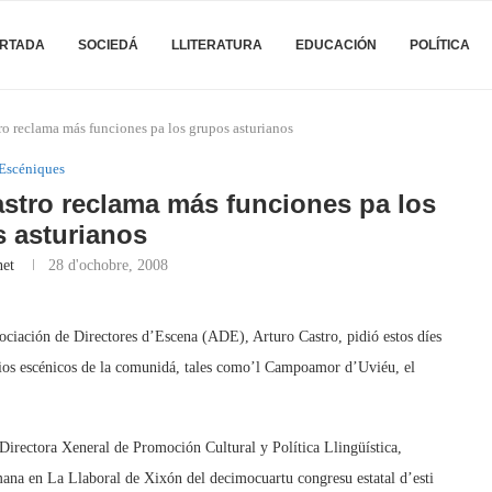
RTADA
SOCIEDÁ
LLITERATURA
EDUCACIÓN
POLÍTICA
tro reclama más funciones pa los grupos asturianos
Escéniques
Castro reclama más funciones pa los
 asturianos
net
28 d'ochobre, 2008
Asociación de Directores d’Escena (ADE), Arturo Castro, pidió estos díes
ios escénicos de la comunidá, tales como’l Campoamor d’Uviéu, el
Directora Xeneral de Promoción Cultural y Política Llingüística,
ana en La Llaboral de Xixón del decimocuartu congresu estatal d’esti