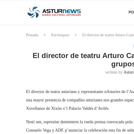
PO
Portada
Escéniques
El director de teatru Arturo Cas
El director de teatru Arturo 
grupos
written by
Astur
El director de teatru asturianu y representante nAsturies de l’
una mayor presencia de compañíes asturianes nos grandes espac
Xovellanos de Xixón o’l Palacio Valdés d’Avilés.
Nesti sen, espresóse demientres la rueda prensa convocada pola 
Consuelo Vega y ADE p’anunciar la celebración esta fin de selm