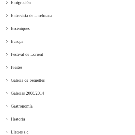
Emigración
El Grupu de Teatro San Félix de
Los estudiantes de Primaria
Valdesoto...
averase al Teatru...
Entrevista de la selmana
Escéniques
Europa
Festival de Lorient
Fiestes
Galería de Semelles
Galerías 2008/2014
Gastronomía
Hestoria
Lletres s.c.