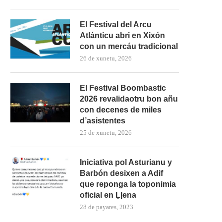
El Festival del Arcu
Atlánticu abri en Xixón
con un mercáu tradicional
26 de xunetu, 2026
El Festival Boombastic
2026 revalidaotru bon añu
con decenes de miles
d’asistentes
25 de xunetu, 2026
Iniciativa pol Asturianu y
Barbón desixen a Adif
que reponga la toponimia
oficial en Ḷḷena
28 de payares, 2023