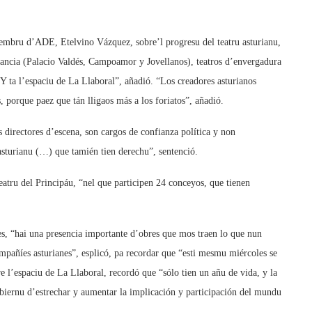
iembru d’ADE, Etelvino Vázquez, sobre’l progresu del teatru asturianu,
tancia (Palacio Valdés, Campoamor y Jovellanos), teatros d’envergadura
Y ta l’espaciu de La Llaboral”, añadió. “Los creadores asturianos
, porque paez que tán lligaos más a los foriatos”, añadió.
 directores d’escena, son cargos de confianza política y non
 asturianu (…) que tamién tien derechu”, sentenció.
atru del Principáu, “nel que participen 24 conceyos, que tienen
les, “hai una presencia importante d’obres que mos traen lo que nun
mpañíes asturianes”, esplicó, pa recordar que “esti mesmu miércoles se
 l’espaciu de La Llaboral, recordó que “sólo tien un añu de vida, y la
biernu d’estrechar y aumentar la implicación y participación del mundu