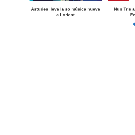
actúa en
Asturies lleva la so música nueva
Nun Tris a
a Lorient
Fe