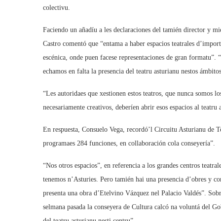
colectivu.
Faciendo un añadíu a les declaraciones del tamién director y m
Castro comentó que “entama a haber espacios teatrales d’impor
escénica, onde puen facese representaciones de gran formatu”. “
echamos en falta la presencia del teatru asturianu nestos ámbitos
“Les autoridaes que xestionen estos teatros, que nunca somos los
necesariamente creativos, deberíen abrir esos espacios al teatru
En respuesta, Consuelo Vega, recordó’l Circuitu Asturianu de Te
programaes 284 funciones, en collaboración cola conseyería”.
“Nos otros espacios”, en referencia a los grandes centros teatra
tenemos n’Asturies. Pero tamién hai una presencia d’obres y co
presenta una obra d’Etelvino Vázquez nel Palacio Valdés”. Sobre
selmana pasada la conseyera de Cultura calcó na voluntá del Go
del teatru asturianu nesti centru”.