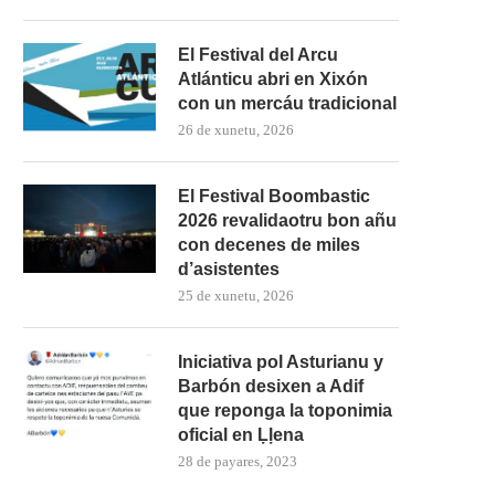
El Festival del Arcu
Atlánticu abri en Xixón
con un mercáu tradicional
26 de xunetu, 2026
El Festival Boombastic
2026 revalidaotru bon añu
con decenes de miles
d’asistentes
25 de xunetu, 2026
Iniciativa pol Asturianu y
Barbón desixen a Adif
que reponga la toponimia
oficial en Ḷḷena
28 de payares, 2023