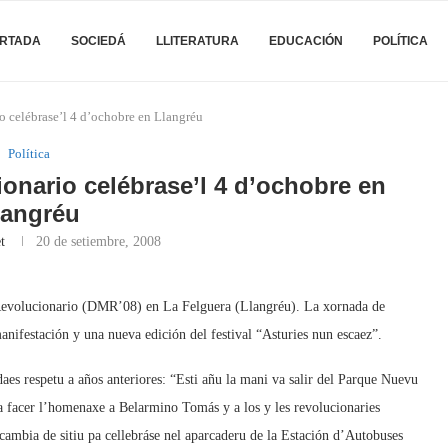
RTADA
SOCIEDÁ
LLITERATURA
EDUCACIÓN
POLÍTICA
 celébrase’l 4 d’ochobre en Llangréu
Política
onario celébrase’l 4 d’ochobre en
langréu
t
20 de setiembre, 2008
Revolucionario (DMR’08) en La Felguera (Llangréu). La xornada de
nifestación y una nueva edición del festival “Asturies nun escaez”.
aes respetu a años anteriores: “Esti añu la mani va salir del Parque Nuevu
 facer l’homenaxe a Belarmino Tomás y a los y les revolucionaries
 cambia de sitiu pa cellebráse nel aparcaderu de la Estación d’Autobuses