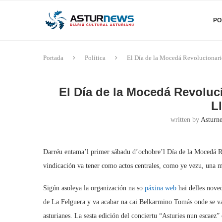
PO
Portada
Política
El Día de la Mocedá Revolucionario
El Día de la Mocedá Revoluci
L
written by
Asturne
Darréu entama’l primer sábadu d’ochobre’l Día de la Mocedá 
vindicación va tener como actos centrales, como ye vezu, una ma
Sigún asoleya la organización na so
páxina web
hai delles noved
de La Felguera y va acabar na cai Belkarmino Tomás onde se va
asturianes. La sesta edición del conciertu “Asturies nun escaez”