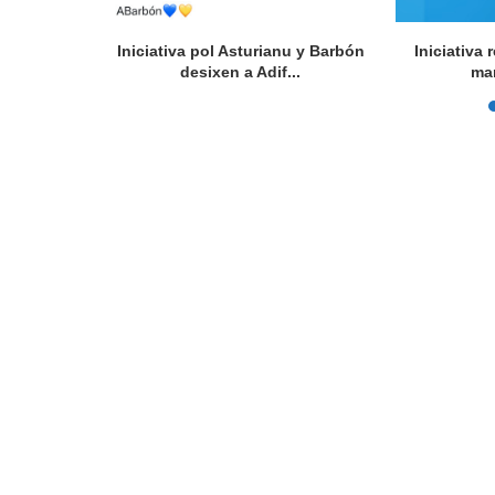
l Festival
Iniciativa pol Asturianu y Barbón
Iniciativa
rsidá...
desixen a Adif...
ma