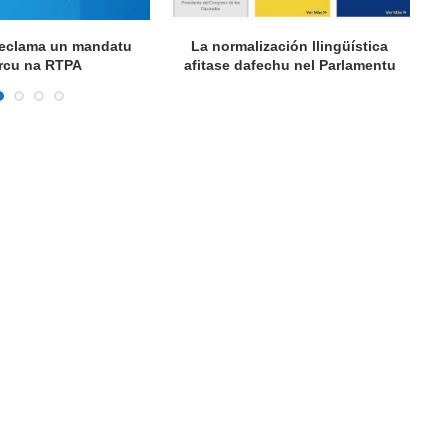
 reclama un mandatu
La normalización llingüística
A
rcu na RTPA
afitase dafechu nel Parlamentu