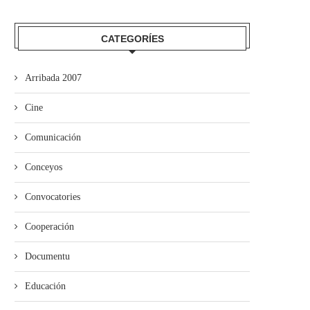
ína entama’l cursu políticu con
Xixón aprueba’l proyectu
CATEGORÍES
un actu n’Uviéu
d’Ordenanza d’Igualdá en
Muyeres y...
Arribada 2007
Cine
Comunicación
Conceyos
Convocatories
Cooperación
Documentu
Educación