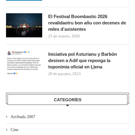
El Festival Boombastic 2026
revalidaotru bon añu con decenes de
miles d’asistentes
25 de xunetu, 2026
Iniciativa pol Asturianu y Barbón
desixen a Adif que reponga la
toponimia oficial en Ḷḷena
28 de payares, 2023
CATEGORÍES
Arribada 2007
Cine