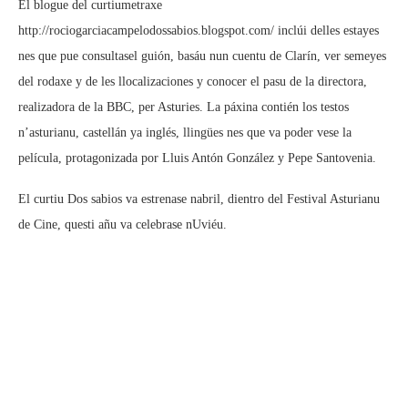
El blogue del curtiumetraxe
http://rociogarciacampelodossabios.blogspot.com/ inclúi delles estayes
nes que pue consultasel guión, basáu nun cuentu de Clarín, ver semeyes
del rodaxe y de les llocalizaciones y conocer el pasu de la directora,
realizadora de la BBC, per Asturies. La páxina contién los testos
n’asturianu, castellán ya inglés, llingües nes que va poder vese la
película, protagonizada por Lluis Antón González y Pepe Santovenia.
El curtiu Dos sabios va estrenase nabril, dientro del Festival Asturianu
de Cine, questi añu va celebrase nUviéu.