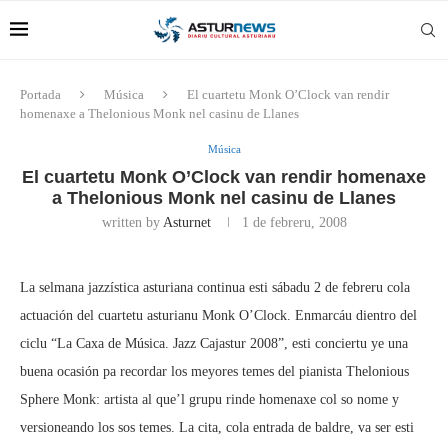
Portada
Música
El cuartetu Monk O’Clock van rendir
homenaxe a Thelonious Monk nel casinu de Llanes
Música
El cuartetu Monk O’Clock van rendir homenaxe
a Thelonious Monk nel casinu de Llanes
written by
Asturnet
1 de febreru, 2008
La selmana jazzística asturiana continua esti sábadu 2 de febreru cola
actuación del cuartetu asturianu Monk O’Clock. Enmarcáu dientro del
ciclu “La Caxa de Música. Jazz Cajastur 2008”, esti conciertu ye una
buena ocasión pa recordar los meyores temes del pianista Thelonious
Sphere Monk: artista al que’l grupu rinde homenaxe col so nome y
versioneando los sos temes. La cita, cola entrada de baldre, va ser esti