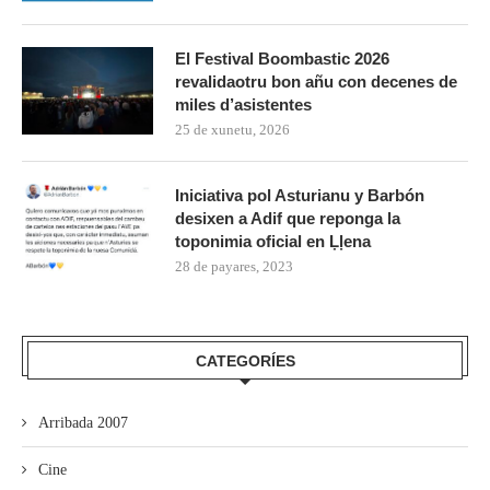
El Festival Boombastic 2026
revalidaotru bon añu con decenes de
miles d’asistentes
25 de xunetu, 2026
Iniciativa pol Asturianu y Barbón
desixen a Adif que reponga la
toponimia oficial en Ḷḷena
28 de payares, 2023
CATEGORÍES
Arribada 2007
Cine