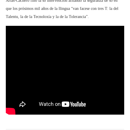
Arias-Cachero finó la so intervención afitando la seguranza de só en
que los prósimos mil años de la llingua “van facese con tres T: la del
Talentu, la de la Tecnoloxía y la de la Tolerancia”.