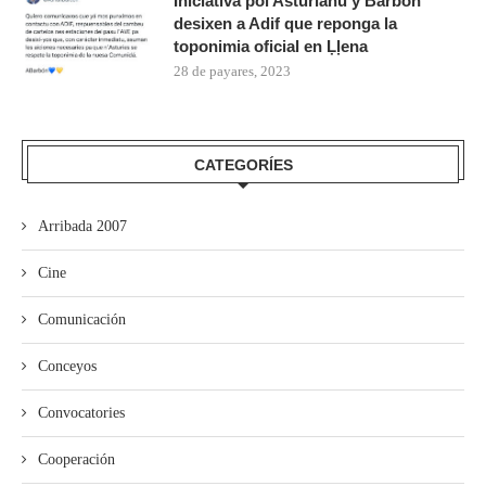
Iniciativa pol Asturianu y Barbón
desixen a Adif que reponga la
toponimia oficial en Ḷḷena
28 de payares, 2023
CATEGORÍES
Arribada 2007
Cine
Comunicación
Conceyos
Convocatories
Cooperación