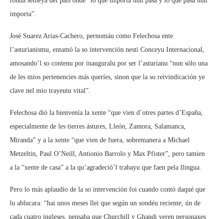
fonda semeya del país onde “lo que importa nun pasa y lo que pasa nun
importa”.
José Suarez Arias-Cachero, pernomáu como Felechosa ente
l’asturianismu, entamó la so intervención nesti Conceyu Internacional,
amosando’l so contenu por inauguralu por ser l’asturianu “nun sólo una
de les mios pertenencies más queríes, sinon que la so reivindicación ye
clave nel mio trayeutu vital”.
Felechosa dió la bienvenía la xente “que vien d’otres partes d’España,
especialmente de les tierres ástures, Lleón, Zamora, Salamanca,
Miranda” y a la xente “que vien de fuera, sobremanera a Michael
Metzeltin, Paul O’Neill, Antionio Barrolo y Max Pfister”, pero tamien
a la “xente de casa” a la qu’agradeció’l trabayu que faen pela llingua.
Pero lo más aplaudío de la so intervención foi cuando contó daqué que
lu ablucara: “hai unos meses llei que según un sondéu reciente, ún de
cada cuatro ingleses, pensaba que Churchill y Ghandi yeren personaxes