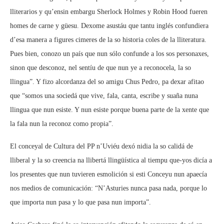
lliterarios y qu’ensin embargu Sherlock Holmes y Robin Hood fueren
homes de carne y güesu. Dexome asustáu que tantu inglés confundiera
d’esa manera a figures cimeres de la so historia coles de la lliteratura.
Pues bien, conozo un país que nun sólo confunde a los sos personaxes,
sinon que desconoz, nel sentíu de que nun ye a reconocela, la so
llingua”. Y fizo alcordanza del so amigu Chus Pedro, pa dexar afitao
que “somos una sociedá que vive, fala, canta, escribe y suaña nuna
llingua que nun esiste. Y nun esiste porque buena parte de la xente que
la fala nun la reconoz como propia”.
El conceyal de Cultura del PP n’Uviéu dexó nidia la so calidá de
lliberal y la so creencia na llibertá llingüística al tiempu que-yos dicía a
los presentes que nun tuvieren esmolición si esti Conceyu nun apaecía
nos medios de comunicación: “N’Asturies nunca pasa nada, porque lo
que importa nun pasa y lo que pasa nun importa”.