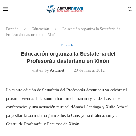
Portada
Educación
Educación organiza la Sestaferia del
Profesoráu dasturianu en Xixón
Educación
Educación organiza la Sestaferia del
Profesoráu dasturianu en Xixón
written by
Asturnet
29 de mayu, 2012
La cuarta edición de Sestaferia del Profesoráu dasturianu va celebrasel
próximu vienres 1 de xunu, nhorariu de mañana y tarde. Los actos,
conferencies y una actuación musical dAnabel Santiago y Xulio Arbesú
pa pesllar la xornada, organícenlos la Conseyería dEducación y el
Centru de Profesoráu y Recursos de Xixón.