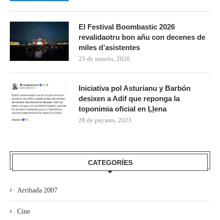
El Festival Boombastic 2026
revalidaotru bon añu con decenes de
miles d’asistentes
25 de xunetu, 2026
Iniciativa pol Asturianu y Barbón
desixen a Adif que reponga la
toponimia oficial en Ḷḷena
28 de payares, 2023
CATEGORÍES
Arribada 2007
Cine