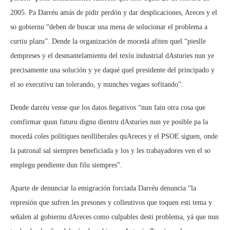
2005. Pa Darréu amás de pidir perdón y dar desplicaciones, Areces y el
so gobiernu “deben de buscar una mena de solucionar el problema a
curtiu plazu”. Dende la organización de mocedá afiten quel “pieslle
dempreses y el desmantelamientu del texíu industrial dAsturies nun ye
precisamente una solución y ye daqué quel presidente del principado y
el so executivu tan tolerando, y munches vegaes sofitando”.
Dende darréu vense que los datos ñegativos “nun fain otra cosa que
comfirmar quun futuru dignu dientru dAsturies nun ye posible pa la
mocedá coles polítiques neolliberales quAreces y el PSOE siguen, onde
la patronal sal siempres beneficiada y los y les trabayadores ven el so
emplegu pendiente dun filu siempres”.
Aparte de denunciar la emigración forciada Darréu denuncia “la
represión que sufren les presones y colleutivos que toquen esti tema y
señalen al gobiernu dAreces como culpables desti problema, yá que nun