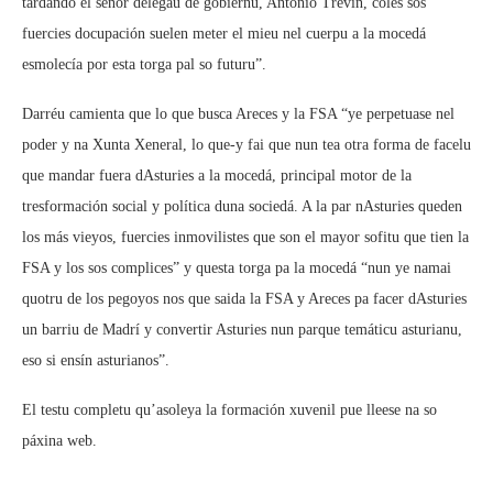
tardando el señor delegáu de gobiernu, Antonio Trevín, coles sos
fuercies docupación suelen meter el mieu nel cuerpu a la mocedá
esmolecía por esta torga pal so futuru”.
Darréu camienta que lo que busca Areces y la FSA “ye perpetuase nel
poder y na Xunta Xeneral, lo que-y fai que nun tea otra forma de facelu
que mandar fuera dAsturies a la mocedá, principal motor de la
tresformación social y política duna sociedá. A la par nAsturies queden
los más vieyos, fuercies inmovilistes que son el mayor sofitu que tien la
FSA y los sos complices” y questa torga pa la mocedá “nun ye namai
quotru de los pegoyos nos que saida la FSA y Areces pa facer dAsturies
un barriu de Madrí y convertir Asturies nun parque temáticu asturianu,
eso si ensín asturianos”.
El testu completu qu’asoleya la formación xuvenil pue lleese na so
páxina web.