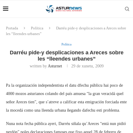
Portada
Política
Darréu pide-y desplicaciones a Areces sobre
les “lleendes urbanes”
Política
Darréu pide-y desplicaciones a Areces sobre
les “lleendes urbanes”
written by
Asturnet
29 de xunetu, 2009
Pa la organización independentista el datu dfechu públicu hai poco de
4000 mozos asturianos colando del país amuesa “la gran veracidá quel
señor Areces tien”, que s’atreve a calificar esta emigración forciada ente
la mocedá como una lleenda urbana ñegando dafechu esti problema.
Nuna nota fecha pública ayeri, Darréu siñala qu’Areces “entá nun pidió
perdón” poles declaraciones famoses que fixo aquel 28 de febreru de