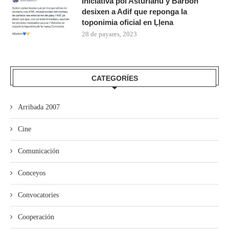
Iniciativa pol Asturianu y Barbón
desixen a Adif que reponga la
toponimia oficial en Ḷḷena
28 de payares, 2023
CATEGORÍES
Arribada 2007
Cine
Comunicación
Conceyos
Convocatories
Cooperación