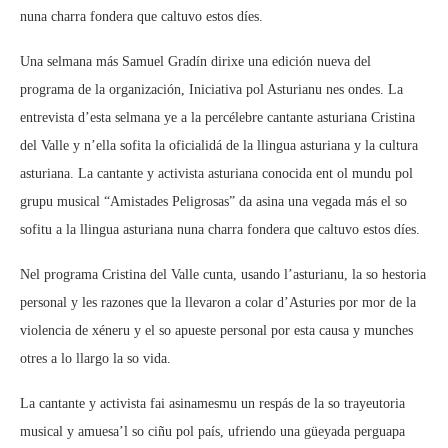
nuna charra fondera que caltuvo estos díes.
Una selmana más Samuel Gradín dirixe una edición nueva del
programa de la organización, Iniciativa pol Asturianu nes ondes. La
entrevista d’esta selmana ye a la percélebre cantante asturiana Cristina
del Valle y n’ella sofita la oficialidá de la llingua asturiana y la cultura
asturiana. La cantante y activista asturiana conocida ent ol mundu pol
grupu musical “Amistades Peligrosas” da asina una vegada más el so
sofitu a la llingua asturiana nuna charra fondera que caltuvo estos díes.
Nel programa Cristina del Valle cunta, usando l’asturianu, la so hestoria
personal y les razones que la llevaron a colar d’Asturies por mor de la
violencia de xéneru y el so apueste personal por esta causa y munches
otres a lo llargo la so vida.
La cantante y activista fai asinamesmu un respás de la so trayeutoria
musical y amuesa’l so ciñu pol país, ufriendo una güeyada perguapa