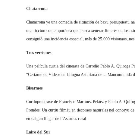
Chatarrona
Chatarrona ye una comedia de situación de baxu presupuestu na q
una ficción contemporánea que busca xenerar linterés de los ast
consiguió una incidencia especial, más de 25.000 visionaos, nes
Tres versiones
Una película curtia del cineasta de Carreño Pablo A. Quiroga 
“Certame de Vídeos en Llingua Asturiana de la Mancomunidá d
Bisarmes
Curtiopmetraxe de Francisco Martínez Peláez y Pablo A. Quiro
Prendes. Un curtiu filmáu en decoraos naturales nel conceyu de 
en dalgun llugar de l’Asturies rural.
Laire del Sur