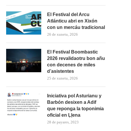
El Festival del Arcu
Atlánticu abri en Xixón
con un mercáu tradicional
26 de xunetu, 2026
El Festival Boombastic
2026 revalidaotru bon añu
con decenes de miles
d’asistentes
25 de xunetu, 2026
Iniciativa pol Asturianu y
Barbón desixen a Adif
que reponga la toponimia
oficial en Ḷḷena
28 de payares, 2023