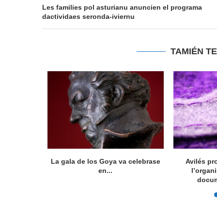
Les families pol asturianu anuncien el programa
dactividaes seronda-iviernu
TAMIÉN T
ocumental
La gala de los Goya va celebrase
Avilés pr
íficu...
en...
l’organ
docum