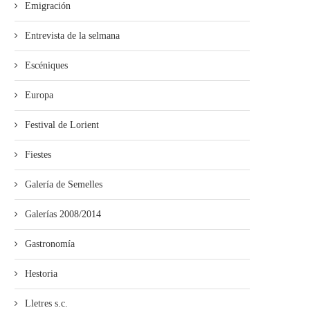
Emigración
Entrevista de la selmana
Escéniques
Europa
Festival de Lorient
Fiestes
Galería de Semelles
Galerías 2008/2014
Empiecen les proyecciones pa
La Pola acueye la proyecció
escolares de la Selmana...
“Ente les...
Gastronomía
Hestoria
Lletres s.c.