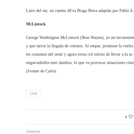
Laire del sur, un cuentu dEva Braga Riera adaptáu por Pablo 
McLintock
George Washington McLintock (Jhon Wayne), ye un terratenient
y que tarrez la llegada de colonos. Al empar, produzse la vuelt
les costumes del oeste y agora torna col enfotu de llevar a la so 
engarradielles ente dambos, lo que va provocar situaciones cóm
(Ivonne de Carlo).
CINE
0
Anterior