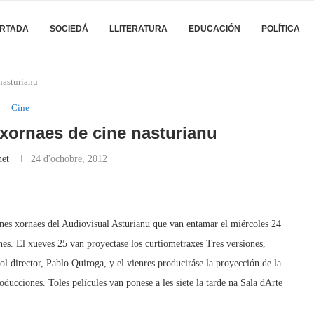
RTADA
SOCIEDÁ
LLITERATURA
EDUCACIÓN
POLÍTICA
nasturianu
Cine
 xornaes de cine nasturianu
net
24 d'ochobre, 2012
nes xornaes del Audiovisual Asturianu que van entamar el miércoles 24
s. El xueves 25 van proyectase los curtiometraxes Tres versiones,
 col director, Pablo Quiroga, y el vienres produciráse la proyección de la
ucciones. Toles películes van ponese a les siete la tarde na Sala dArte