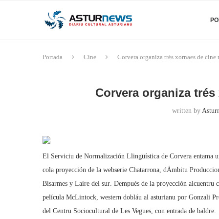
PO
Portada
Cine
Corvera organiza trés xornaes de cine 
Corvera organiza trés
written by
Astur
El Serviciu de Normalización Llingüística de Corvera entama u
cola proyección de la webserie Chatarrona, dÁmbitu Produccione
Bisarmes y Laire del sur. Dempués de la proyección alcuentru
película McLintock, western dobláu al asturianu por Gonzali Prod
del Centru Sociocultural de Les Vegues, con entrada de baldre.