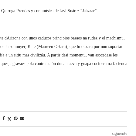
A. Quiroga Prendes y con música de Javi Suárez “Jahzzar”.
e dArizona con unos caducos principios basaos na rudez y el machismu,
a de la so muyer, Kate (Maureen OHara), que lu dexara por nun soportar
fía a un sitiu más civilizáu. A partir desi momentu, van asocedese les
iques, agravaes pola contratación duna nueva y guapa cocinera na facienda
siguiente