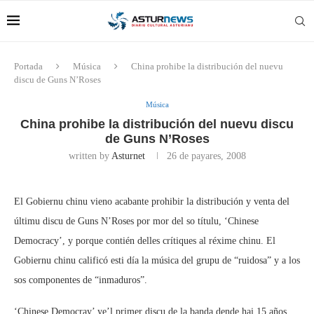
Portada
Música
China prohibe la distribución del nuevu
discu de Guns N’Roses
Música
China prohibe la distribución del nuevu discu
de Guns N’Roses
written by
Asturnet
26 de payares, 2008
El Gobiernu chinu vieno acabante prohibir la distribución y venta del
últimu discu de Guns N’Roses por mor del so títulu, ‘Chinese
Democracy’, y porque contién delles crítiques al réxime chinu. El
Gobiernu chinu calificó esti día la música del grupu de “ruidosa” y a los
sos componentes de “inmaduros”.
‘Chinese Democray’ ye’l primer discu de la banda dende hai 15 años,