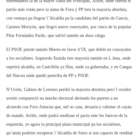
sobremanera la de la mayor ciudá del Principáu, Xixón, onde fueron el
partíu más votáu pero la suma de Foru y PP tien la mayoría absoluta,
con ventaya pa llograr l’Alcaldía pa la candidata del partíu de Cascos,
Carmen Moriyón, que llogró nueve conceyales, por cinco de la popular
Pilar Fernández Pardo, que sufrió tamién un duru cstigu.
El PSOE pierde tamién Mieres en favor d’IX, que dobló en conceyales
a los socialistes. Izquierda Xunida tien mayoría tamién en L.lena, onde
repetirá alcaldía, en Castrillón ya Illas, onde ya gobernaba, y en Cangas
del Narcea onde quedó penrriba de PP y PSOE.
N’Uviéu, Gabino de Lorenzo perdió la mayoría absoluta pero’l rexidor
uvieín compareció na nueche electoral abriendo les puertes a un
alcuerdu con Foro Asturias que, nel so casu, dexaría-y caltener el cayáu
de mandu. Avilés, onde podrá reeditase el pactu ente les fuerces de la
esquierda, ye agora la principal plaza municipal pa los socialistes,
qu’amás podríen recuperar l’Alcaldía de Siero si son capaces de reeditar