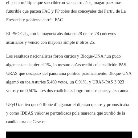
el pactu múltiple que suscribieron va cuatro años, magar paez más
futurible que pacten FAC y PP colos dos conceyales del Partíu de La
Fresneda y gobierne darréu FAC.
El PSOE algamó la mayoría absoluta en 28 de los 78 conceyos
asturianos y venció con mayoría simple n’otros 25.
Los resultaos nacionalistes foron curtios y Bloque-UNA nun pudo
algamar tan siquier el 1%, lo mesmo qu’asocedió cola coalición PAS-
URAS que desapaez del panorama políticu práuticamente. Bloque-UNA
algamó en toa Asturies 5.460 votos, un 0,91%, y URAS-PAS 3.023
votos y un 0,50%. Les dos coaliciones llograron dos conceyales caúna.
UPyD tamién quedó llloñe d’algamar el diputau que se-y pronosticaba
y como IDEAS viéronse perxudicaos pola mareona que xurdió de la
candidatura de Cascos.