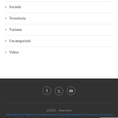
Sociedá
Tecnoloxía
Turismu
Uncategorized
Vidios
@2023 - Asturnews
Información d’Empresa
|
Condiciones d’Usu
|
Información de Protección de Datos
|