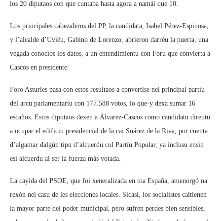
los 20 diputaos con que cuntaba hasta agora a namái que 10.
Los principales cabezaleros del PP, la candidata, Isabel Pérez-Espinosa,
y l’alcalde d’Uviéu, Gabino de Lorenzo, abrieron darréu la puerta, una
vegada conocíos los datos, a un entendimientu con Foru que convierta a
Cascos en presidente.
Foro Asturies pasa con estos resultaos a convertise nel principal partíu
del arcu parlamentariu con 177.588 votos, lo que-y dexa sumar 16
escaños. Estos diputaos dexen a Álvarez-Cascos como candidatu direutu
a ocupar el edificiu presidencial de la cai Suárez de la Riva, por cuenta
d’algamar dalgún tipu d’alcuerdu col Partíu Popular, ya inclusu ensin
esi alcuerdu al ser la fuerza más votada.
La cayida del PSOE, que foi xeneralizada en toa España, amenorgó na
rexón nel casu de les elecciones locales. Sicasí, los socialistes caltienen
la mayor parte del poder municipal, pero sufren perdes bien sensibles,