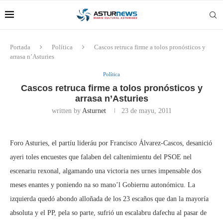
Portada
Política
Cascos retruca firme a tolos pronósticos y
arrasa n’Asturies
Política
Cascos retruca firme a tolos pronósticos y
arrasa n’Asturies
written by
Asturnet
23 de mayu, 2011
Foro Asturies, el partíu lideráu por Francisco Álvarez-Cascos, desanició
ayeri toles encuestes que falaben del caltenimientu del PSOE nel
escenariu rexonal, algamando una victoria nes urnes impensable dos
meses enantes y poniendo na so mano’l Gobiernu autonómicu. La
izquierda quedó abondo alloñada de los 23 escaños que dan la mayoría
absoluta y el PP, pela so parte, sufrió un escalabru dafechu al pasar de