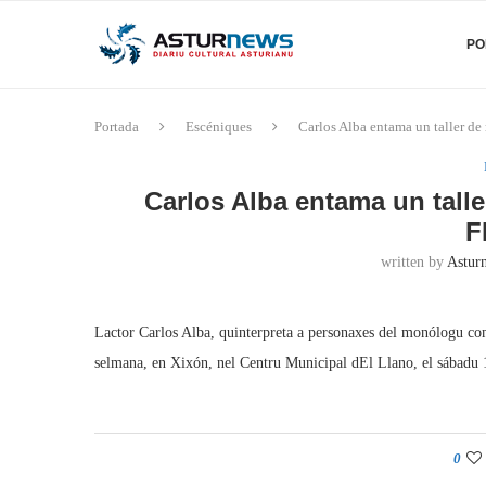
PO
Portada
Escéniques
Carlos Alba entama un taller d
Carlos Alba entama un tall
F
written by
Asturn
Lactor Carlos Alba, quinterpreta a personaxes del monólogu co
selmana, en Xixón, nel Centru Municipal dEl Llano, el sábadu
0