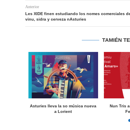
Anterior
Les XIDE finen estudiando los nomes comerciales d
vinu, sidra y cerveza nAsturies
TAMIÉN T
actúa en
Asturies lleva la so música nueva
Nun Tris a
a Lorient
Fe