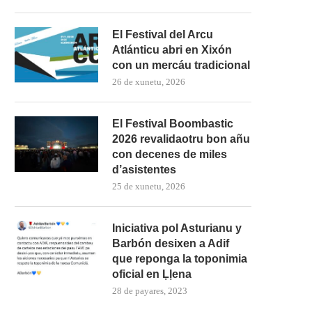
El Festival del Arcu
Atlánticu abri en Xixón
con un mercáu tradicional
26 de xunetu, 2026
El Festival Boombastic
2026 revalidaotru bon añu
con decenes de miles
d’asistentes
25 de xunetu, 2026
Iniciativa pol Asturianu y
Barbón desixen a Adif
El Grupu de Teatro San Félix de
Los estudiantes de Primaria
que reponga la toponimia
Valdesoto...
averase al Teatru...
oficial en Ḷḷena
28 de payares, 2023