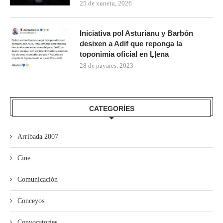
25 de xunetu, 2026
Iniciativa pol Asturianu y Barbón
desixen a Adif que reponga la
toponimia oficial en Ḷḷena
28 de payares, 2023
CATEGORÍES
Arribada 2007
Cine
Comunicación
Conceyos
Convocatories