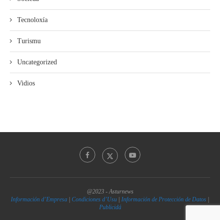
Tecnoloxía
Turismu
Uncategorized
Vidios
@2023 - Asturnews
Información d’Empresa
|
Condiciones d’Usu
|
Información de Protección de Datos
|
Publicidá