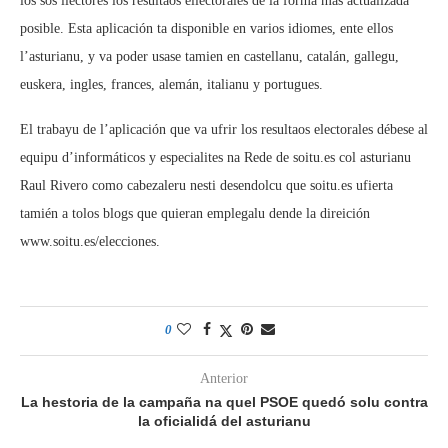
los sos llectores los resultaos ellectorales de la forma más actualizada
posible. Esta aplicación ta disponible en varios idiomes, ente ellos
l’asturianu, y va poder usase tamien en castellanu, catalán, gallegu,
euskera, ingles, frances, alemán, italianu y portugues.
El trabayu de l’aplicación que va ufrir los resultaos electorales débese al
equipu d’informáticos y especialites na Rede de soitu.es col asturianu
Raul Rivero como cabezaleru nesti desendolcu que soitu.es ufierta
tamién a tolos blogs que quieran emplegalu dende la direición
www.soitu.es/elecciones.
0
Anterior
La hestoria de la campaña na quel PSOE quedó solu contra
la oficialidá del asturianu