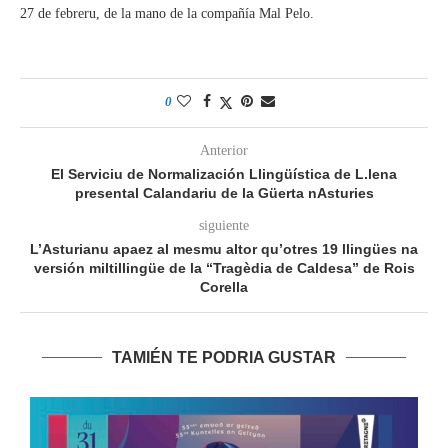
27 de febreru, de la mano de la compañía Mal Pelo.
0
Anterior
El Serviciu de Normalización Llingüística de L.lena
presental Calandariu de la Güerta nAsturies
siguiente
L’Asturianu apaez al mesmu altor qu’otres 19 llingües na
versión miltillingüe de la “Tragèdia de Caldesa” de Rois
Corella
TAMIÉN TE PODRIA GUSTAR