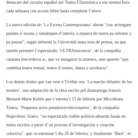
destacaes del circuitu español nel Teatru Filarmónica a esa mesma hora
cada selmana con accesu llibre hasta completar l’aforu.
La nueva edición de ‘La Escena Contemporanea’ abrese “con arriesgaes
puestes n’escena y temátiques d’interés, a manera de teatru pa esfrutar y
pa pensar”, según informó la Universidá nuna nota de prensa, na que
tamién presentó l’espectáculu ‘ULTRAinocencia’, de la compañía
catalana loscorderos.sc, que va inaugurar la muestra, nun apueste “que
combina teatru testual, teatru d’oxetos, danza y acrobacia”.
Los demás títulos que van vese n’Uviñúe son ‘La nueche delantre de los
montes’, una adaptación de la obra escrita pol dramaturgu francés
Bernard-Marie Koltès que s’estrena’l 13 de febreru por Microbiana
Teatru; ‘Pequenos actos pseudorrevolucionarios’, de la compañía
Ibuprofeno Teatro, “un espectáculu risible-políticu-absurdu basáu en
testos escritos a partir d’un procesu d’investigación y creación
colectiva”, que va estrenase’l día 20 de febreru; y finalmente ‘Bach’, el