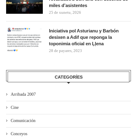
miles d’asistentes
25 de xunetu, 2026
Iniciativa pol Asturianu y Barbón
desixen a Adif que reponga la
toponimia oficial en Ḷḷena
28 de payares, 2023
CATEGORÍES
Arribada 2007
Cine
Comunicación
Conceyos