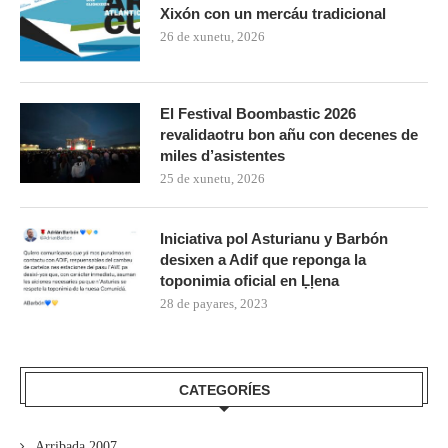
Xixón con un mercáu tradicional
26 de xunetu, 2026
El Festival Boombastic 2026
revalidaotru bon añu con decenes de
miles d’asistentes
25 de xunetu, 2026
Iniciativa pol Asturianu y Barbón
desixen a Adif que reponga la
toponimia oficial en Ḷḷena
28 de payares, 2023
CATEGORÍES
Arribada 2007