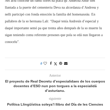
Nel actu colocóse un ramu flores na placa qu’Andecha Astur tien
llantada a la puerte del cementeriu Deva na alcordanza d’Andresu y
nelli participó con fonda emoción la familia del homenaxeáu. En
pallabres de la so hermana Lali: “Daqué tenía Andresín d’especial y
daqué importante semó pa que trenta años dempués de la so muerte lu
sigan teniendo comu referente presones que pola so edá nun llegaron a
conocelu”.
0
Anterior
El proyectu de Real Decretu d’especialidaes de los cuerpos
docentes d’ESO nun pon torgues a la especialidá
d’asturianu.
siguiente
Política Llingüística soleya’l llibru del Día de les Ciencies