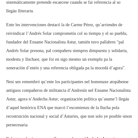
sistemáticamente pretende escaecese cuandu se fai referencia al so
llegáu lliterariu.
Ente les intervenciones destacó la de Carme Pérez, qu’arriendes de
reivindicar l’Andrés Solar comprometíu col so tiempu y el so pueblu,
fundador del Ensame Nacionalista Astur, tamién tuvo pallabres “pal
Andrés Solar presona, pal compañeru siempres dimpuestu y solidariu,
modestu y lluchaor, que foi en sigo mesmo un exemplu pa la
xeneración d’entós y una referencia obligada pa la mocedá d’agora”.
Nesi sen remembró qu’ente los participantes nel homenaxe atopábense
antiguos compañeros de militancia d’Andresín nel Ensame Nacionalista
Astur, agora n’Andecha Astur; organización política qu’asume’l llegáu
d’aquel hestóricu ENA que marcó l’escomienzu de la llucha pola
recostruición nacional y social d’Asturies, que non solo ye posible sinon
pernecesaria.