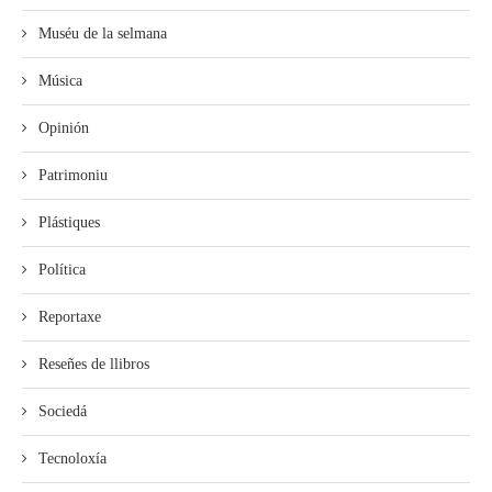
Muséu de la selmana
Música
Opinión
Patrimoniu
Plástiques
Política
Reportaxe
Reseñes de llibros
Sociedá
Tecnoloxía