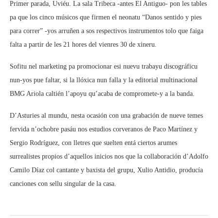
Primer parada, Uviéu. La sala Tribeca -antes El Antiguo- pon les tables
pa que los cinco músicos que firmen el neonatu “Danos sentido y pies
para correr” -yos arruñen a sos respectivos instrumentos tolo que faiga
falta a partir de les 21 hores del vienres 30 de xineru.
Sofitu nel marketing pa promocionar esi nuevu trabayu discográficu
nun-yos pue faltar, si la llóxica nun falla y la editorial multinacional
BMG Ariola caltién l’apoyu qu’acaba de compromete-y a la banda.
D’Asturies al mundu, nesta ocasión con una grabación de nueve temes
fervida n’ochobre pasáu nos estudios corveranos de Paco Martínez y
Sergio Rodríguez, con lletres que suelten entá ciertos arumes
surrealistes propios d’aquellos inicios nos que la collaboración d’Adolfo
Camilo Díaz col cantante y baxista del grupu, Xulio Antidio, producía
canciones con sellu singular de la casa.