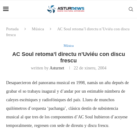
Portada
Música
AC Soul retoma’l directu n’Uviéu con discu
frescu
Música
AC Soul retoma’l directu n’Uviéu con discu
frescu
written by
Asturnet
22 de xineru, 2004
Desapaecieron del panorama musical en 1998, namás un añu depués de
grabar el so trabayu inagural y d’andar por un estimable númberu de
caleyes escéniques y radiofóniques del país. Llueu de munchos
quilómetros d’orquesta ‘pachanga’, clásicu destín de subsistencia
musical al que tres de los componentes d’AC Soul hubieron d’acoyese
temporalmente, regresen con sede de direutu y discu frescu.