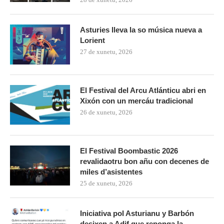
Asturies lleva la so música nueva a
Lorient
27 de xunetu, 2026
El Festival del Arcu Atlánticu abri en
Xixón con un mercáu tradicional
26 de xunetu, 2026
El Festival Boombastic 2026
revalidaotru bon añu con decenes de
miles d’asistentes
25 de xunetu, 2026
Iniciativa pol Asturianu y Barbón
desixen a Adif que reponga la