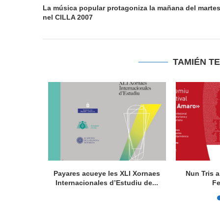
La música popular protagoniza la mañana del marte
nel CILLA 2007
TAMIÉN T
ca,
Payares acueye les XLI Xornaes
Nun Tris a
ltura tomen
Internacionales d’Estudiu de...
Fe