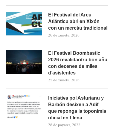
El Festival del Arcu
Atlánticu abri en Xixón
con un mercáu tradicional
26 de xunetu, 2026
El Festival Boombastic
2026 revalidaotru bon añu
con decenes de miles
d’asistentes
25 de xunetu, 2026
Iniciativa pol Asturianu y
Barbón desixen a Adif
que reponga la toponimia
oficial en Ḷḷena
28 de payares, 2023