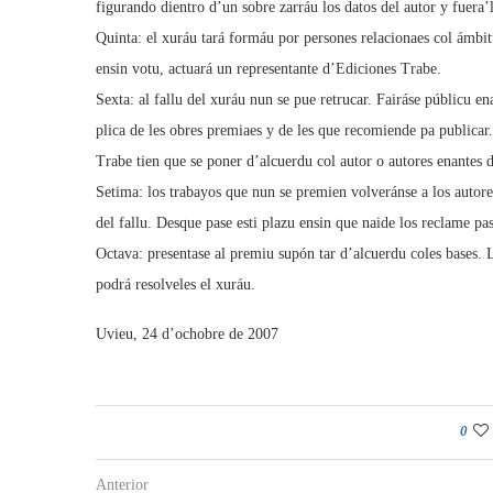
figurando dientro d’un sobre zarráu los datos del autor y fuera’l
Quinta: el xuráu tará formáu por persones relacionaes col ámbitu
ensin votu, actuará un representante d’Ediciones Trabe.
Sexta: al fallu del xuráu nun se pue retrucar. Fairáse públicu e
plica de les obres premiaes y de les que recomiende pa publica
Trabe tien que se poner d’alcuerdu col autor o autores enantes 
Setima: los trabayos que nun se premien volveránse a los autores
del fallu. Desque pase esti plazu ensin que naide los reclame pas
Octava: presentase al premiu supón tar d’alcuerdu coles bases. L
podrá resolveles el xuráu.
Uvieu, 24 d’ochobre de 2007
0
Anterior