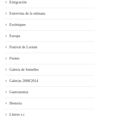
Emigración
Entrevista de la selmana
Escéniques
Europa
Festival de Lorient
Fiestes
Galería de Semelles
Galerías 2008/2014
El Trasiegu Fest va tener un
Aína entama’l cursu políticu
Gastronomía
mercáu con...
un actu n’Uviéu
Hestoria
Lletres s.c.