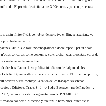
tante, magar de que per unos años nun se convocacra. Nel 2005 ganó
ublicada. El premiu desti añu ta nos 3.000 euros y pueden presentase
upu, ensin límite d’edá, con obres de narrativa en llingua asturiana, yá
ma posible de narración.
páxines DIN A-4 o foliu mecanografiaes a doble espaciu per una sola
iu n’otros concursos como conxuntu, quier dicise, puen presentase obres de
ntos onde hebia dalgún editáu.
 de drechos d’autor, la so publicación dientro de dalguna de les
ía Jesús Rodríguez realizada a costafecha pal premiu. El xuráu pue partilu,
lu desiertu según aconseye la calidá de los trabayos presentaos.
 copies a Ediciones Trabe, S. L., c/ Padre Buenaventura de Paredes, 4,
de 2007, faciendo constar la siguiente lleenda: PREMIU DE
ando col nome, dirección y telefonu o baxo plica, quier dicise,