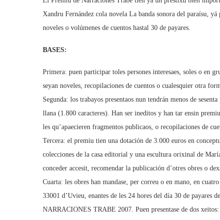
El Premiu de Narraciones Trabe tien yá un prestixu bien impor
Xandru Fernández cola novela La banda sonora del paraísu, yá p
noveles o volúmenes de cuentos hastal 30 de payares.
BASES:
Primera: puen participar toles persones interesaes, soles o en gr
seyan noveles, recopilaciones de cuentos o cualesquier otra for
Segunda: los trabayos presentaos nun tendrán menos de sesenta 
llana (1.800 caracteres). Han ser ineditos y han tar ensin prem
les qu’apaecieren fragmentos publicaos, o recopilaciones de cue
Tercera: el premiu tien una dotación de 3.000 euros en conceptu
colecciones de la casa editorial y una escultura orixinal de Mar
conceder accesit, recomendar la publicación d’otres obres o dexa
Cuarta: les obres han mandase, per correu o en mano, en cuatro
33001 d’Uvieu, enantes de les 24 hores del día 30 de payares 
NARRACIONES TRABE 2007. Puen presentase de dos xeitos: firm