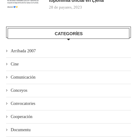
toponimia oficial en Ḷḷena
28 de payares, 2023
CATEGORÍES
Arribada 2007
Cine
Comunicación
Conceyos
Convocatories
Cooperación
Documentu