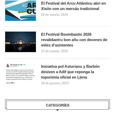
El Festival del Arcu Atlánticu abri en
Xixón con un mercáu tradicional
26 de xunetu, 2026
El Festival Boombastic 2026
revalidaotru bon añu con decenes de
miles d’asistentes
25 de xunetu, 2026
Iniciativa pol Asturianu y Barbón
desixen a Adif que reponga la
toponimia oficial en Ḷḷena
28 de payares, 2023
CATEGORÍES