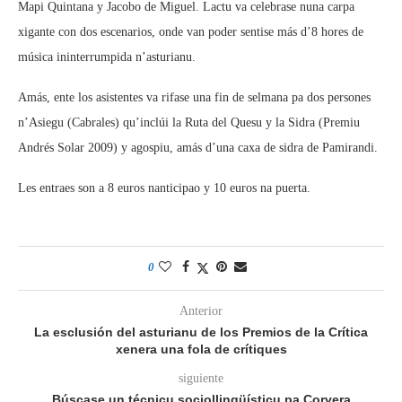
Mapi Quintana y Jacobo de Miguel. Lactu va celebrase nuna carpa
xigante con dos escenarios, onde van poder sentise más d’8 hores de
música ininterrumpida n’asturianu.
Amás, ente los asistentes va rifase una fin de selmana pa dos persones
n’Asiegu (Cabrales) qu’inclúi la Ruta del Quesu y la Sidra (Premiu
Andrés Solar 2009) y agospiu, amás d’una caxa de sidra de Pamirandi.
Les entraes son a 8 euros nanticipao y 10 euros na puerta.
0
Anterior
La esclusión del asturianu de los Premios de la Crítica
xenera una fola de crítiques
siguiente
Búscase un técnicu sociollingüísticu pa Corvera