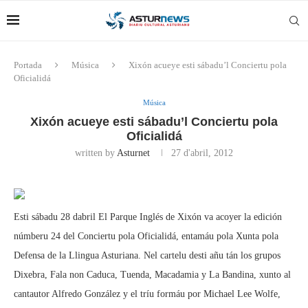
Portada
Música
Xixón acueye esti sábadu’l Conciertu pola
Oficialidá
Música
Xixón acueye esti sábadu’l Conciertu pola
Oficialidá
written by
Asturnet
27 d'abril, 2012
Esti sábadu 28 dabril El Parque Inglés de Xixón va acoyer la edición
númberu 24 del Conciertu pola Oficialidá, entamáu pola Xunta pola
Defensa de la Llingua Asturiana. Nel cartelu desti añu tán los grupos
Dixebra, Fala non Caduca, Tuenda, Macadamia y La Bandina, xunto al
cantautor Alfredo González y el tríu formáu por Michael Lee Wolfe,