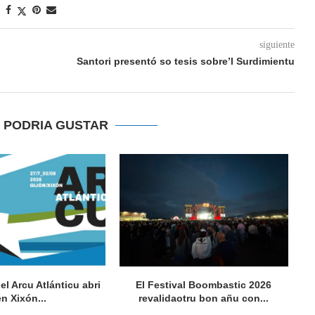
siguiente
Santori presentó so tesis sobre’l Surdimientu
E PODRIA GUSTAR
del Arcu Atlánticu abri
El Festival Boombastic 2026
Se
en Xixón...
revalidaotru bon añu con...