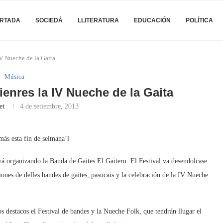
RTADA
SOCIEDÁ
LLITERATURA
EDUCACIÓN
POLÍTICA
 IV Nueche de la Gaita
Música
vienres la IV Nueche de la Gaita
et
4 de setiembre, 2013
más esta fin de selmana’l
yá organizando la Banda de Gaites El Gaiteru. El Festival va desendolcase
iones de delles bandes de gaites, pasucais y la celebración de la IV Nueche
 destacos el Festival de bandes y la Nueche Folk, que tendrán llugar el