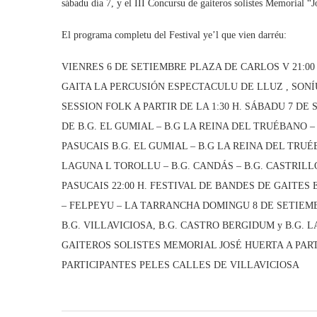
sábadu día 7, y el III Concursu de gaiteros solistes Memorial “
El programa completu del Festival ye’l que vien darréu:
VIENRES 6 DE SETIEMBRE PLAZA DE CARLOS V 21:00 
GAITA LA PERCUSIÓN ESPECTACULU DE LLUZ , SONÍ
SESSION FOLK A PARTIR DE LA 1:30 H. SÁBADU 7 D
DE B.G. EL GUMIAL – B.G LA REINA DEL TRUÉBANO – 
PASUCAIS B.G. EL GUMIAL – B.G LA REINA DEL TRUÉ
LAGUNA L TOROLLU – B.G. CANDÁS – B.G. CASTRILLÓN
PASUCAIS 22:00 H. FESTIVAL DE BANDES DE GAITES
– FELPEYU – LA TARRANCHA DOMINGU 8 DE SETIEMB
B.G. VILLAVICIOSA, B.G. CASTRO BERGIDUM y B.G. L
GAITEROS SOLISTES MEMORIAL JOSÉ HUERTA A PART
PARTICIPANTES PELES CALLES DE VILLAVICIOSA