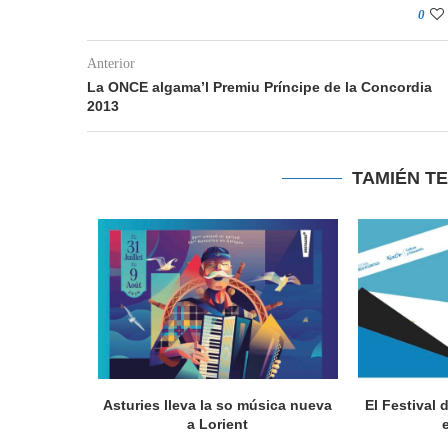
0
Anterior
La ONCE algama’l Premiu Príncipe de la Concordia
2013
TAMIÉN T
a en Lorient
Asturies lleva la so música nueva
El Festival 
nada...
a Lorient