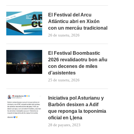
El Festival del Arcu
Atlánticu abri en Xixón
con un mercáu tradicional
26 de xunetu, 2026
El Festival Boombastic
2026 revalidaotru bon añu
con decenes de miles
d’asistentes
25 de xunetu, 2026
Iniciativa pol Asturianu y
Barbón desixen a Adif
que reponga la toponimia
oficial en Ḷḷena
28 de payares, 2023