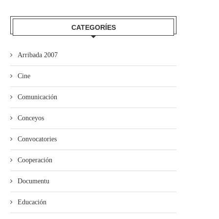
CATEGORÍES
Arribada 2007
Cine
Comunicación
Conceyos
Convocatories
Cooperación
Documentu
mando Son amuesa’l nuevu folk
El Trasiegu Fest va tener 
Educación
asturiano
mercáu con...