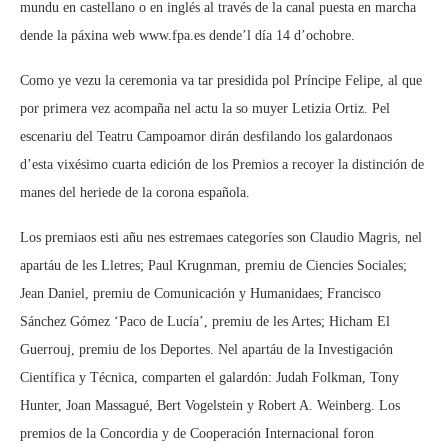
mundu en castellano o en inglés al través de la canal puesta en marcha
dende la páxina web www.fpa.es dende’l día 14 d’ochobre.
Como ye vezu la ceremonia va tar presidida pol Príncipe Felipe, al que
por primera vez acompaña nel actu la so muyer Letizia Ortiz. Pel
escenariu del Teatru Campoamor dirán desfilando los galardonaos
d’esta vixésimo cuarta edición de los Premios a recoyer la distinción de
manes del heriede de la corona española.
Los premiaos esti añu nes estremaes categoríes son Claudio Magris, nel
apartáu de les Lletres; Paul Krugnman, premiu de Ciencies Sociales;
Jean Daniel, premiu de Comunicación y Humanidaes; Francisco
Sánchez Gómez ‘Paco de Lucía’, premiu de les Artes; Hicham El
Guerrouj, premiu de los Deportes. Nel apartáu de la Investigación
Científica y Técnica, comparten el galardón: Judah Folkman, Tony
Hunter, Joan Massagué, Bert Vogelstein y Robert A. Weinberg. Los
premios de la Concordia y de Cooperación Internacional foron