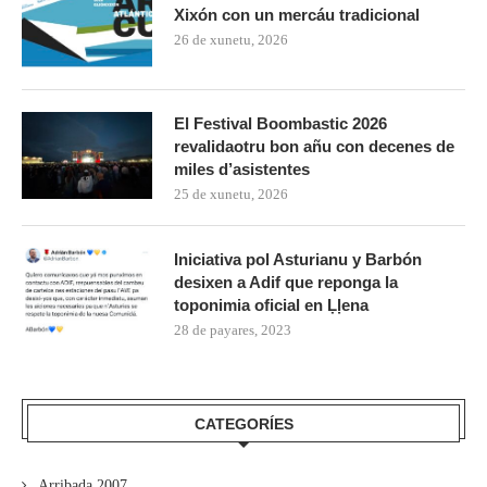
Xixón con un mercáu tradicional
26 de xunetu, 2026
El Festival Boombastic 2026
revalidaotru bon añu con decenes de
miles d’asistentes
25 de xunetu, 2026
Iniciativa pol Asturianu y Barbón
desixen a Adif que reponga la
toponimia oficial en Ḷḷena
28 de payares, 2023
CATEGORÍES
Arribada 2007