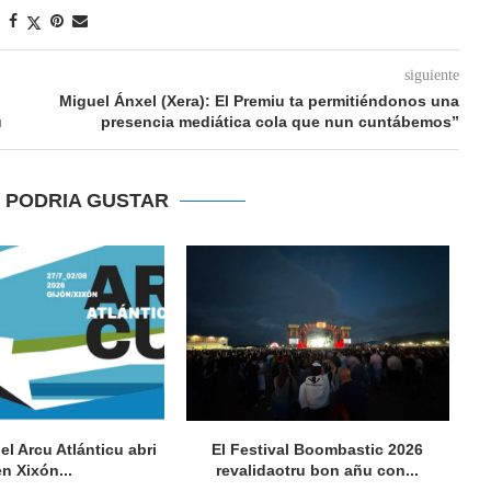
siguiente
Miguel Ánxel (Xera): El Premiu ta permitiéndonos una
u
presencia mediática cola que nun cuntábemos”
E PODRIA GUSTAR
del Arcu Atlánticu abri
El Festival Boombastic 2026
Se
en Xixón...
revalidaotru bon añu con...