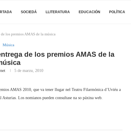
RTADA
SOCIEDÁ
LLITERATURA
EDUCACIÓN
POLÍTICA
ga de los premios AMAS de la música
Música
 entrega de los premios AMAS de la
música
rnet
5 de marzu, 2010
Premios AMAS 2010, que va tener llugar nel Teatru Filarmónica d’Uviéu a
al Asturias. Los nomianos pueden consultase na so páxina web.