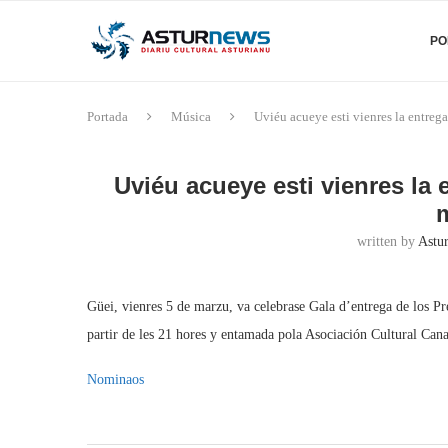
PO
Portada
Música
Uviéu acueye esti vienres la entre
Uviéu acueye esti vienres la
written by
Astu
Güei, vienres 5 de marzu, va celebrase Gala d’entrega de los 
partir de les 21 hores y entamada pola Asociación Cultural Can
Nominaos