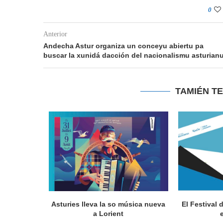
0
Anterior
Andecha Astur organiza un conceyu abiertu pa
buscar la xunidá dacción del nacionalismu asturian
TAMIÉN T
a en Lorient
Asturies lleva la so música nueva
El Festival 
nada...
a Lorient