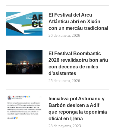
El Festival del Arcu
Atlánticu abri en Xixón
con un mercáu tradicional
26 de xunetu, 2026
El Festival Boombastic
2026 revalidaotru bon añu
con decenes de miles
d’asistentes
25 de xunetu, 2026
Iniciativa pol Asturianu y
Barbón desixen a Adif
que reponga la toponimia
oficial en Ḷḷena
mando Son amuesa’l nuevu folk
El Trasiegu Fest va tener 
28 de payares, 2023
asturiano
mercáu con...