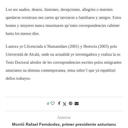
Los sos suaños, deseos, ilusiones, decepciones, allegríes o murnies
quedaron rexistraos nes cartes qu’unviaron a familiares y amigos. Estos
homes y muyeres nunca imaxinaren qu’estes correspondencies caltener
hasta los nuesos díes.
Lautora ye Llicenciada n’Humanidaes (2001) y Hestoria (2003) pola
Universidá de Alcalá, onde na actualidá ye investigadora y realiza la so
Tesis Doctoral alredor de les correspondencies escrites polos emigrantes
asturianos na dómina contemporanea, tema sobre’l que yá espublizó
dellos trabayos.
0
Anterior
Morrió Rafael Fernández, primer presidente asturianu