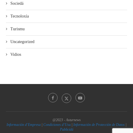
Sociedá
Tecnoloxía
Turismu
Uncategorized
Vidios
@2023 - Asturnews
Información d’Empresa
|
Condiciones d’Usu
|
Información de Protección de Datos
|
Publicidá