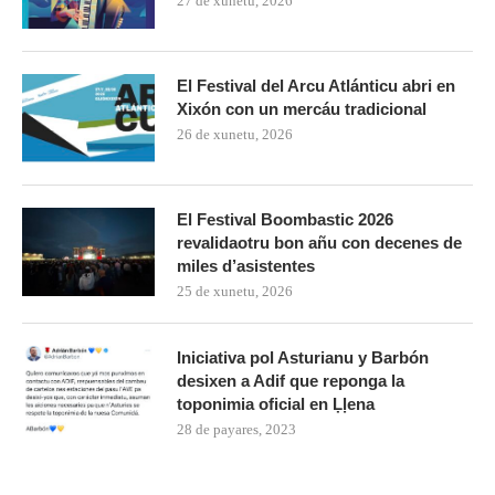
27 de xunetu, 2026
El Festival del Arcu Atlánticu abri en
Xixón con un mercáu tradicional
26 de xunetu, 2026
El Festival Boombastic 2026
revalidaotru bon añu con decenes de
miles d’asistentes
25 de xunetu, 2026
Iniciativa pol Asturianu y Barbón
desixen a Adif que reponga la
toponimia oficial en Ḷḷena
28 de payares, 2023