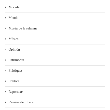
Mocedá
Mundu
Muséu de la selmana
Música
Opinión
Patrimoniu
Plástiques
Política
Reportaxe
Reseñes de llibros